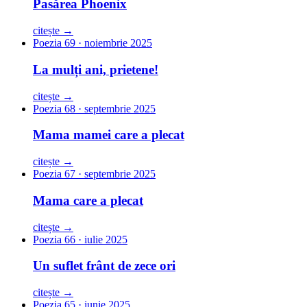
Pasărea Phoenix
citește →
Poezia 69 · noiembrie 2025
La mulți ani, prietene!
citește →
Poezia 68 · septembrie 2025
Mama mamei care a plecat
citește →
Poezia 67 · septembrie 2025
Mama care a plecat
citește →
Poezia 66 · iulie 2025
Un suflet frânt de zece ori
citește →
Poezia 65 · iunie 2025