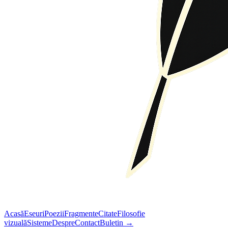
Acasă
Eseuri
Poezii
Fragmente
Citate
Filosofie
vizuală
Sisteme
Despre
Contact
Buletin →