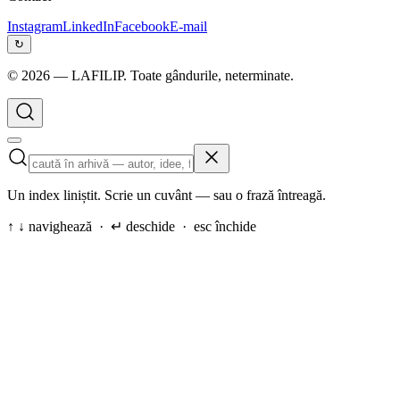
Instagram
LinkedIn
Facebook
E-mail
↻
©
2026
— LAFILIP. Toate gândurile, neterminate.
Un index liniștit. Scrie un cuvânt — sau o frază întreagă.
↑ ↓ navighează · ↵ deschide · esc închide