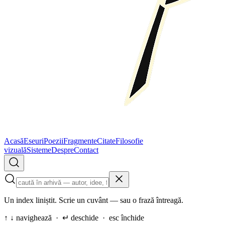
Acasă
Eseuri
Poezii
Fragmente
Citate
Filosofie
vizuală
Sisteme
Despre
Contact
Un index liniștit. Scrie un cuvânt — sau o frază întreagă.
↑ ↓ navighează · ↵ deschide · esc închide