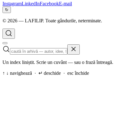
Instagram
LinkedIn
Facebook
E-mail
↻
©
2026
— LAFILIP. Toate gândurile, neterminate.
Un index liniștit. Scrie un cuvânt — sau o frază întreagă.
↑ ↓ navighează · ↵ deschide · esc închide