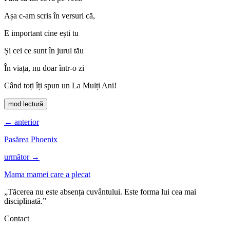
Așa c-am scris în versuri că,
E important cine ești tu
Și cei ce sunt în jurul tău
În viața, nu doar într-o zi
Când toți îți spun un La Mulți Ani!
mod lectură
← anterior
Pasărea Phoenix
următor →
Mama mamei care a plecat
„Tăcerea nu este absența cuvântului. Este forma lui cea mai
disciplinată.”
Contact