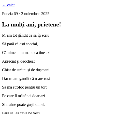
← caiet
Poezia 69 · 2 noiembrie 2025
La mulți ani, prietene!
M-am tot gândit ce să îți scriu
Să pară că ești special,
Că nimeni nu mai e ca tine azi
Apreciat și deocheat,
Chiar de străini și de dușmani.
Dar m-am gândit că n-are rost
Să mă strofoc pentru un tort,
Pe care îl mănânci doar azi
Și mâine poate guști din el,
Fără să las ceva pe veci.