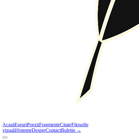
Acasă
Eseuri
Poezii
Fragmente
Citate
Filosofie
vizuală
Sisteme
Despre
Contact
Buletin →