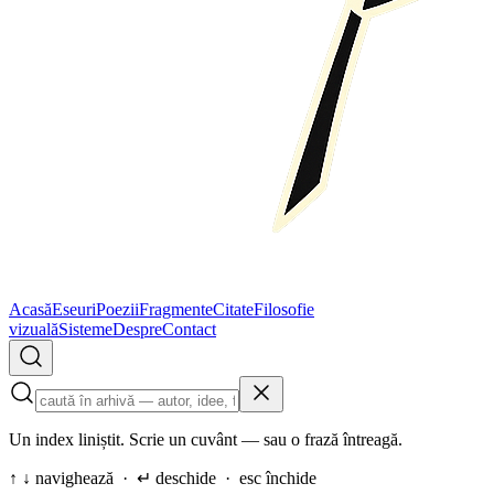
Acasă
Eseuri
Poezii
Fragmente
Citate
Filosofie
vizuală
Sisteme
Despre
Contact
Un index liniștit. Scrie un cuvânt — sau o frază întreagă.
↑ ↓ navighează · ↵ deschide · esc închide