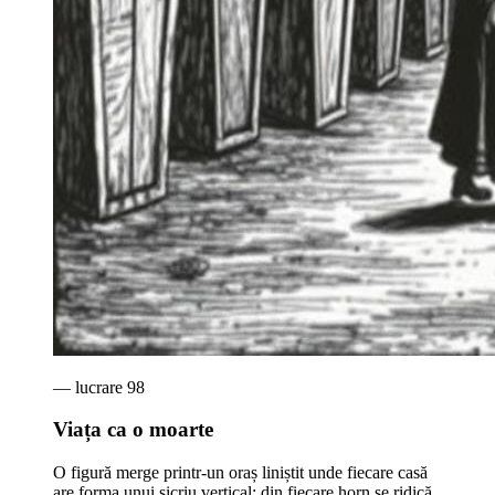
— lucrare
98
Viața ca o moarte
O figură merge printr-un oraș liniștit unde fiecare casă
are forma unui sicriu vertical; din fiecare horn se ridică