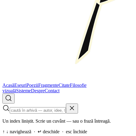
Acasă
Eseuri
Poezii
Fragmente
Citate
Filosofie
vizuală
Sisteme
Despre
Contact
Un index liniștit. Scrie un cuvânt — sau o frază întreagă.
↑ ↓ navighează · ↵ deschide · esc închide