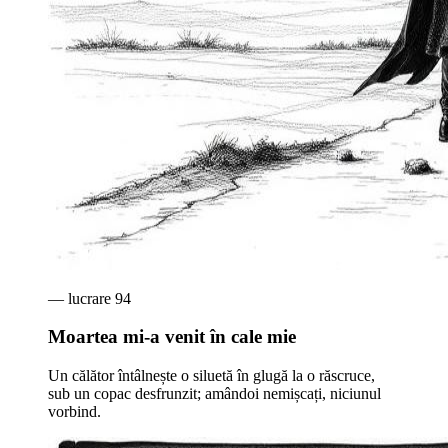
— lucrare
94
Moartea mi-a venit în cale mie
Un călător întâlnește o siluetă în glugă la o răscruce,
sub un copac desfrunzit; amândoi nemișcați, niciunul
vorbind.