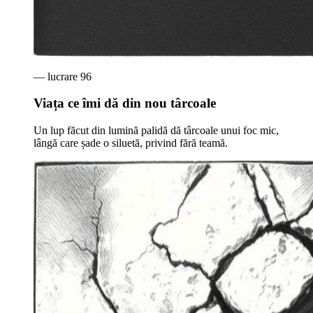
— lucrare
96
Viața ce îmi dă din nou târcoale
Un lup făcut din lumină palidă dă târcoale unui foc mic,
lângă care șade o siluetă, privind fără teamă.