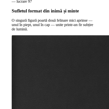
— lucrare
97
Sufletul format din inimă și minte
O singură figură poartă două felinare mici aprinse —
unul în piept, unul în cap — unite printr-un fir subțire
de lumină.