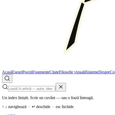
Acasă
Eseuri
Poezii
Fragmente
Citate
Filosofie vizuală
Sisteme
Despre
Co
Un index liniștit. Scrie un cuvânt — sau o frază întreagă.
↑ ↓ navighează · ↵ deschide · esc închide