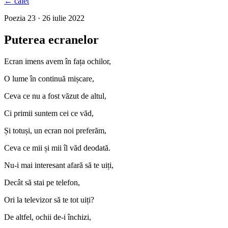
← caiet
Poezia 23 · 26 iulie 2022
Puterea ecranelor
Ecran imens avem în fața ochilor,
O lume în continuă mișcare,
Ceva ce nu a fost văzut de altul,
Ci primii suntem cei ce văd,
Și totuși, un ecran noi preferăm,
Ceva ce mii și mii îl văd deodată.
Nu-i mai interesant afară să te uiți,
Decât să stai pe telefon,
Ori la televizor să te tot uiți?
De altfel, ochii de-i închizi,