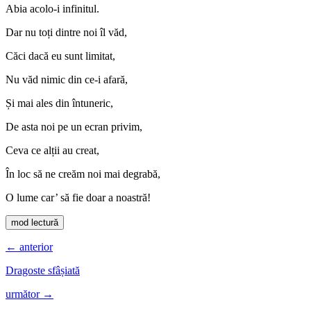
Abia acolo-i infinitul.
Dar nu toți dintre noi îl văd,
Căci dacă eu sunt limitat,
Nu văd nimic din ce-i afară,
Și mai ales din întuneric,
De asta noi pe un ecran privim,
Ceva ce alții au creat,
În loc să ne creăm noi mai degrabă,
O lume car’ să fie doar a noastră!
mod lectură
← anterior
Dragoste sfâșiată
următor →