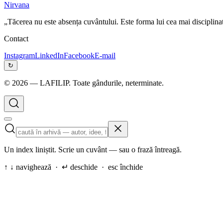
Nirvana
„Tăcerea nu este absența cuvântului. Este forma lui cea mai disciplina
Contact
Instagram
LinkedIn
Facebook
E-mail
↻
©
2026
— LAFILIP. Toate gândurile, neterminate.
Un index liniștit. Scrie un cuvânt — sau o frază întreagă.
↑ ↓ navighează · ↵ deschide · esc închide