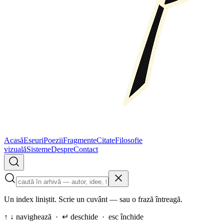
Acasă
Eseuri
Poezii
Fragmente
Citate
Filosofie
vizuală
Sisteme
Despre
Contact
Un index liniștit. Scrie un cuvânt — sau o frază întreagă.
↑ ↓ navighează · ↵ deschide · esc închide