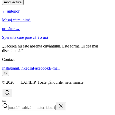
mod lectură
← anterior
Mesaj către inimă
următor →
Speranța care pare că-i o ură
„Tăcerea nu este absența cuvântului. Este forma lui cea mai
disciplinată.”
Contact
Instagram
LinkedIn
Facebook
E-mail
↻
©
2026
— LAFILIP. Toate gândurile, neterminate.