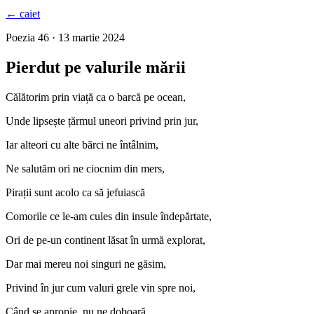
← caiet
Poezia 46 · 13 martie 2024
Pierdut pe valurile mării
Călătorim prin viață ca o barcă pe ocean,
Unde lipsește țărmul uneori privind prin jur,
Iar alteori cu alte bărci ne întâlnim,
Ne salutăm ori ne ciocnim din mers,
Pirații sunt acolo ca să jefuiască
Comorile ce le-am cules din insule îndepărtate,
Ori de pe-un continent lăsat în urmă explorat,
Dar mai mereu noi singuri ne găsim,
Privind în jur cum valuri grele vin spre noi,
Când se apropie, nu ne doboară,