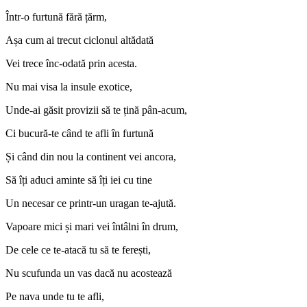
Într-o furtună fără țărm,
Așa cum ai trecut ciclonul altădată
Vei trece înc-odată prin acesta.
Nu mai visa la insule exotice,
Unde-ai găsit provizii să te țină pân-acum,
Ci bucură-te când te afli în furtună
Și când din nou la continent vei ancora,
Să îți aduci aminte să îți iei cu tine
Un necesar ce printr-un uragan te-ajută.
Vapoare mici și mari vei întâlni în drum,
De cele ce te-atacă tu să te ferești,
Nu scufunda un vas dacă nu acostează
Pe nava unde tu te afli,