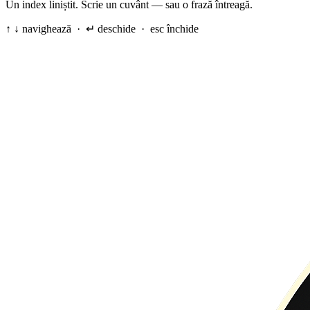
Un index liniștit. Scrie un cuvânt — sau o frază întreagă.
↑ ↓ navighează · ↵ deschide · esc închide