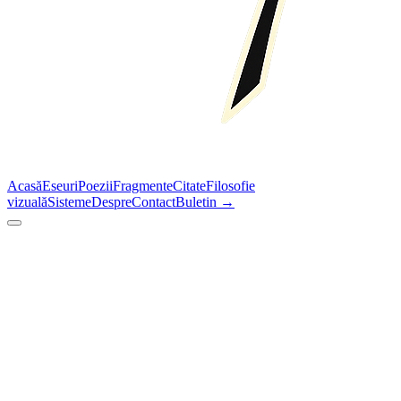
Acasă
Eseuri
Poezii
Fragmente
Citate
Filosofie
vizuală
Sisteme
Despre
Contact
Buletin →