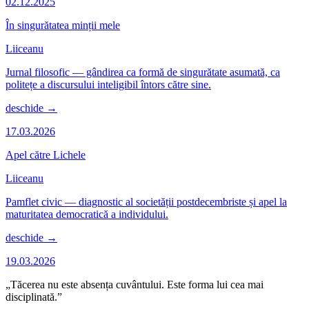
02.12.2025
În singurătatea minții mele
Liiceanu
Jurnal filosofic — gândirea ca formă de singurătate asumată, ca
politețe a discursului inteligibil întors către sine.
deschide →
17.03.2026
Apel către Lichele
Liiceanu
Pamflet civic — diagnostic al societății postdecembriste și apel la
maturitatea democratică a individului.
deschide →
19.03.2026
„Tăcerea nu este absența cuvântului. Este forma lui cea mai
disciplinată.”