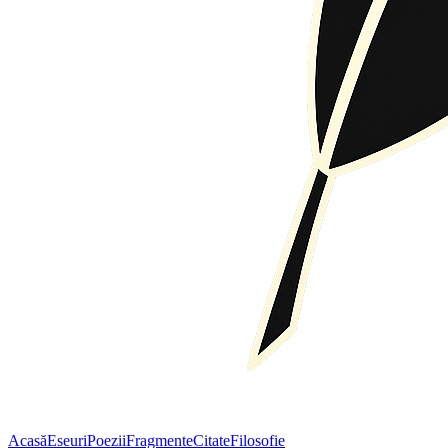
Acasă
Eseuri
Poezii
Fragmente
Citate
Filosofie