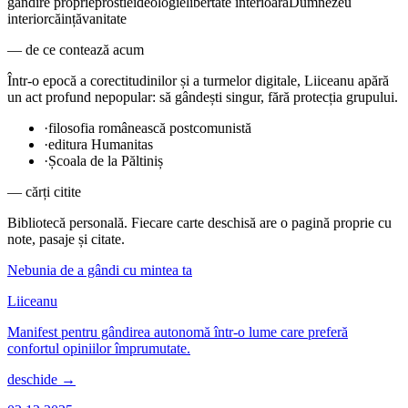
gândire proprie
prostie
ideologie
libertate interioară
Dumnezeu
interior
căință
vanitate
— de ce contează acum
Într-o epocă a corectitudinilor și a turmelor digitale, Liiceanu apără
un act profund nepopular: să gândești singur, fără protecția grupului.
·
filosofia românească postcomunistă
·
editura Humanitas
·
Școala de la Păltiniș
— cărți citite
Bibliotecă personală. Fiecare carte deschisă are o pagină proprie cu
note, pasaje și citate.
Nebunia de a gândi cu mintea ta
Liiceanu
Manifest pentru gândirea autonomă într-o lume care preferă
confortul opiniilor împrumutate.
deschide →