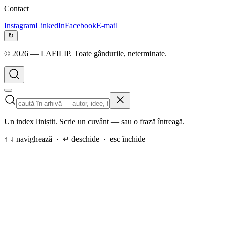
Contact
Instagram
LinkedIn
Facebook
E-mail
↻
©
2026
— LAFILIP. Toate gândurile, neterminate.
Un index liniștit. Scrie un cuvânt — sau o frază întreagă.
↑ ↓ navighează · ↵ deschide · esc închide