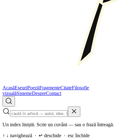
Acasă
Eseuri
Poezii
Fragmente
Citate
Filosofie
vizuală
Sisteme
Despre
Contact
Un index liniștit. Scrie un cuvânt — sau o frază întreagă.
↑ ↓ navighează · ↵ deschide · esc închide