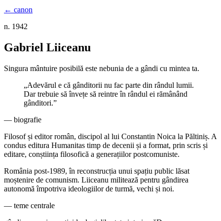
← canon
n. 1942
Gabriel Liiceanu
Singura mântuire posibilă este nebunia de a gândi cu mintea ta.
„
Adevărul e că gânditorii nu fac parte din rândul lumii.
Dar trebuie să învețe să reintre în rândul ei rămânând
gânditori.
”
— biografie
Filosof și editor român, discipol al lui Constantin Noica la Păltiniș. A
condus editura Humanitas timp de decenii și a format, prin scris și
editare, conștiința filosofică a generațiilor postcomuniste.
România post-1989, în reconstrucția unui spațiu public lăsat
moștenire de comunism. Liiceanu militează pentru gândirea
autonomă împotriva ideologiilor de turmă, vechi și noi.
— teme centrale