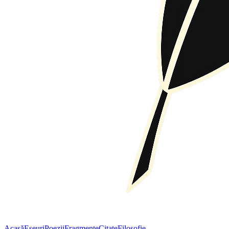
Acasă
Eseuri
Poezii
Fragmente
Citate
Filosofie