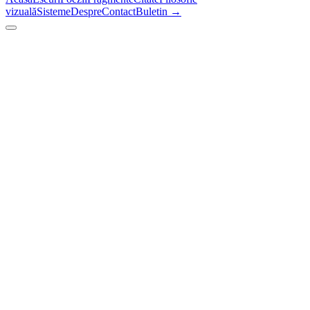
vizuală
Sisteme
Despre
Contact
Buletin →