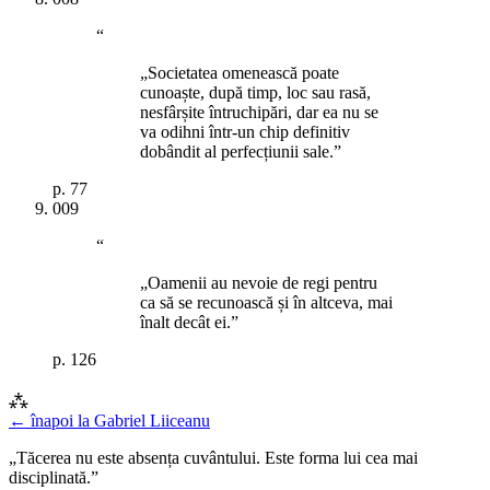
“
„Societatea omenească poate
cunoaște, după timp, loc sau rasă,
nesfârșite întruchipări, dar ea nu se
va odihni într-un chip definitiv
dobândit al perfecțiunii sale.”
p.
77
009
“
„Oamenii au nevoie de regi pentru
ca să se recunoască și în altceva, mai
înalt decât ei.”
p.
126
⁂
← înapoi la
Gabriel Liiceanu
„Tăcerea nu este absența cuvântului. Este forma lui cea mai
disciplinată.”