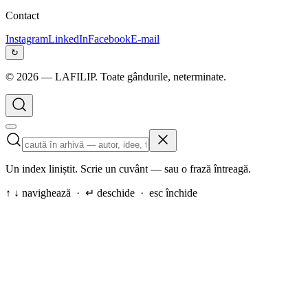
Contact
Instagram
LinkedIn
Facebook
E-mail
↻
©
2026
— LAFILIP. Toate gândurile, neterminate.
Un index liniștit. Scrie un cuvânt — sau o frază întreagă.
↑ ↓ navighează · ↵ deschide · esc închide