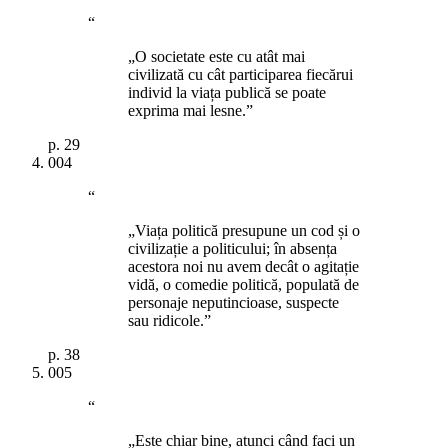
“
„O societate este cu atât mai
civilizată cu cât participarea fiecărui
individ la viața publică se poate
exprima mai lesne.”
p.
29
004
“
„Viața politică presupune un cod și o
civilizație a politicului; în absența
acestora noi nu avem decât o agitație
vidă, o comedie politică, populată de
personaje neputincioase, suspecte
sau ridicole.”
p.
38
005
“
„Este chiar bine, atunci când faci un