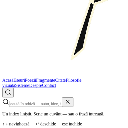
Acasă
Eseuri
Poezii
Fragmente
Citate
Filosofie
vizuală
Sisteme
Despre
Contact
Un index liniștit. Scrie un cuvânt — sau o frază întreagă.
↑ ↓ navighează · ↵ deschide · esc închide