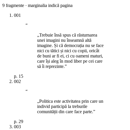
9
fragmente · marginalia indică pagina
001
“
„Trebuie însă spus că răsturnarea
unei imagini nu înseamnă altă
imagine. Și că democrația nu se face
nici cu tătici și nici cu copii, oricât
de buni ar fi ei, ci cu oameni maturi,
care își aleg în mod liber pe cei care
să îi reprezinte.”
p.
15
002
“
„Politica este activitatea prin care un
individ participă la treburile
comunității din care face parte.”
p.
29
003