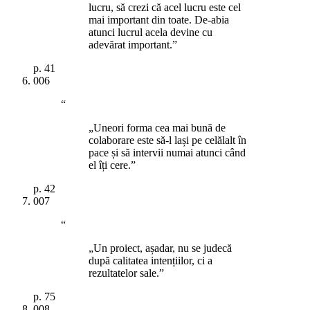
lucru, să crezi că acel lucru este cel
mai important din toate. De-abia
atunci lucrul acela devine cu
adevărat important.”
p.
41
006
“
„Uneori forma cea mai bună de
colaborare este să-l lași pe celălalt în
pace și să intervii numai atunci când
el îți cere.”
p.
42
007
“
„Un proiect, așadar, nu se judecă
după calitatea intențiilor, ci a
rezultatelor sale.”
p.
75
008