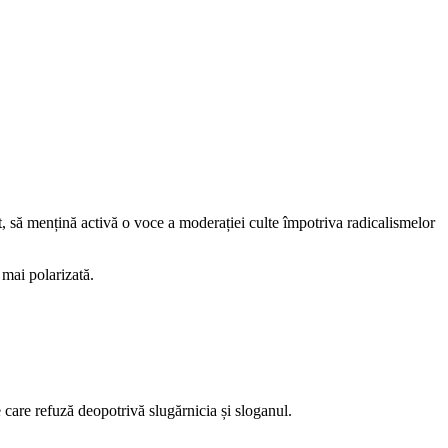
st, să mențină activă o voce a moderației culte împotriva radicalismelor
 mai polarizată.
 care refuză deopotrivă slugărnicia și sloganul.