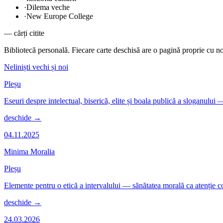
·
Dilema veche
·
New Europe College
— cărți citite
Bibliotecă personală. Fiecare carte deschisă are o pagină proprie cu not
Neliniști vechi și noi
Pleșu
Eseuri despre intelectual, biserică, elite și boala publică a sloganului
deschide →
04.11.2025
Minima Moralia
Pleșu
Elemente pentru o etică a intervalului — sănătatea morală ca atenție c
deschide →
24.03.2026