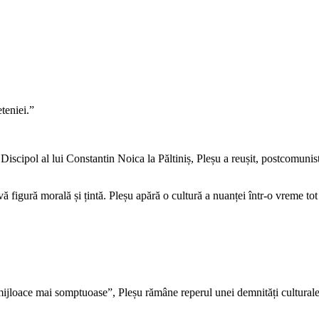
eteniei.
”
 Discipol al lui Constantin Noica la Păltiniș, Pleșu a reușit, postcomuni
 figură morală și țintă. Pleșu apără o cultură a nuanței într-o vreme tot
 mijloace mai somptuoase”, Pleșu rămâne reperul unei demnități culturale