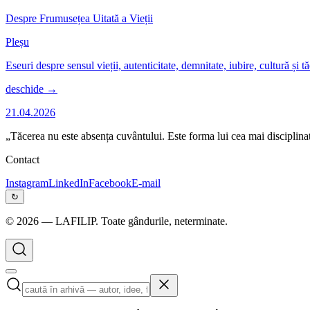
Despre Frumusețea Uitată a Vieții
Pleșu
Eseuri despre sensul vieții, autenticitate, demnitate, iubire, cultură și
deschide →
21.04.2026
„Tăcerea nu este absența cuvântului. Este forma lui cea mai disciplina
Contact
Instagram
LinkedIn
Facebook
E-mail
↻
©
2026
— LAFILIP. Toate gândurile, neterminate.