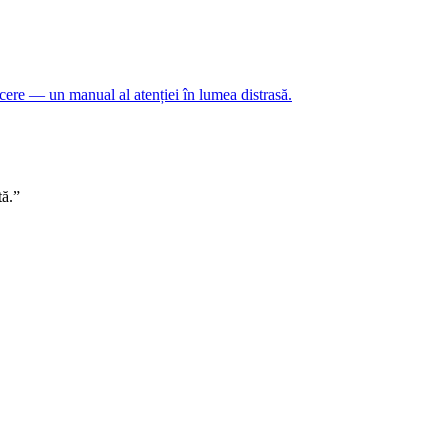
 tăcere — un manual al atenției în lumea distrasă.
tă.”