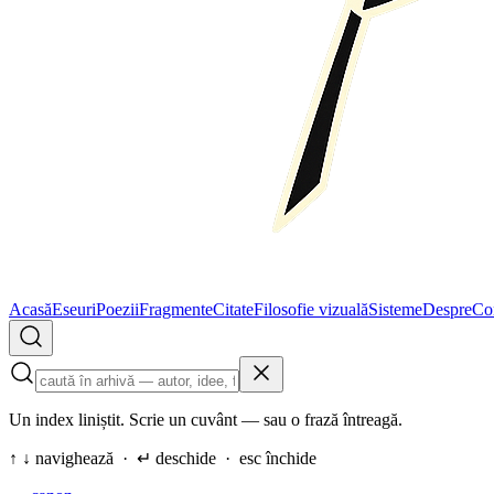
Acasă
Eseuri
Poezii
Fragmente
Citate
Filosofie vizuală
Sisteme
Despre
Co
Un index liniștit. Scrie un cuvânt — sau o frază întreagă.
↑ ↓ navighează · ↵ deschide · esc închide