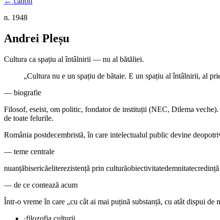
← canon
n. 1948
Andrei Pleșu
Cultura ca spațiu al întâlnirii — nu al bătăliei.
„
Cultura nu e un spațiu de bătaie. E un spațiu al întâlnirii, al pri
— biografie
Filosof, eseist, om politic, fondator de instituții (NEC, Dilema veche).
de toate felurile.
România postdecembristă, în care intelectualul public devine deopotrivă
— teme centrale
nuanță
biserică
elite
rezistență prin cultură
obiectivitate
demnitate
credință
— de ce contează acum
Într-o vreme în care „cu cât ai mai puțină substanță, cu atât dispui de
·
filozofia culturii