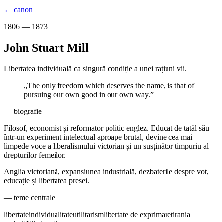
← canon
1806 — 1873
John Stuart Mill
Libertatea individuală ca singură condiție a unei rațiuni vii.
„
The only freedom which deserves the name, is that of
pursuing our own good in our own way.
”
— biografie
Filosof, economist și reformator politic englez. Educat de tatăl său
într-un experiment intelectual aproape brutal, devine cea mai
limpede voce a liberalismului victorian și un susținător timpuriu al
drepturilor femeilor.
Anglia victoriană, expansiunea industrială, dezbaterile despre vot,
educație și libertatea presei.
— teme centrale
libertate
individualitate
utilitarism
libertate de exprimare
tirania