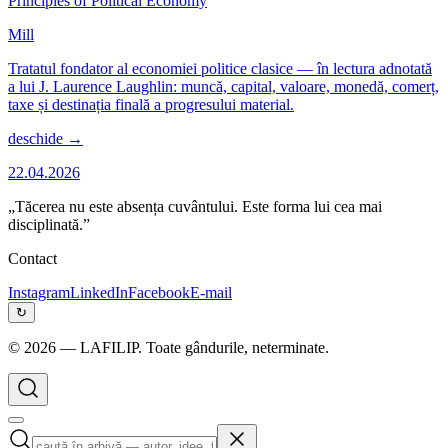
Principles of Political Economy
Mill
Tratatul fondator al economiei politice clasice — în lectura adnotată
a lui J. Laurence Laughlin: muncă, capital, valoare, monedă, comerț,
taxe și destinația finală a progresului material.
deschide →
22.04.2026
„Tăcerea nu este absența cuvântului. Este forma lui cea mai
disciplinată.”
Contact
Instagram
LinkedIn
Facebook
E-mail
↻
©
2026
— LAFILIP. Toate gândurile, neterminate.