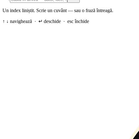
Un index liniștit. Scrie un cuvânt — sau o frază întreagă.
↑ ↓ navighează · ↵ deschide · esc închide