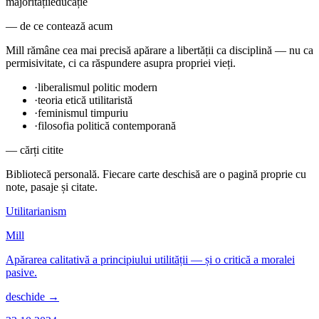
majorității
educație
— de ce contează acum
Mill rămâne cea mai precisă apărare a libertății ca disciplină — nu ca
permisivitate, ci ca răspundere asupra propriei vieți.
·
liberalismul politic modern
·
teoria etică utilitaristă
·
feminismul timpuriu
·
filosofia politică contemporană
— cărți citite
Bibliotecă personală. Fiecare carte deschisă are o pagină proprie cu
note, pasaje și citate.
Utilitarianism
Mill
Apărarea calitativă a principiului utilității — și o critică a moralei
pasive.
deschide →