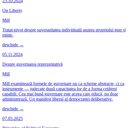
23.10.2024
On Liberty
Mill
Tratat-pivot despre suveranitatea individuală asupra propriului trup și
minte.
deschide →
05.11.2024
Despre guvernarea reprezentativă
Mill
Mill examinează formele de guvernare nu ca scheme abstracte, ci ca
instrumente — judecate după capacitatea lor de a forma cetățeni
capabili. Cea mai bună guvernare este aceea care educă, nu doar
administrează. Un manifest liberal al democrației deliberative.
deschide →
07.05.2025