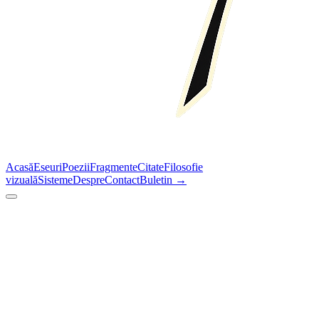
Acasă
Eseuri
Poezii
Fragmente
Citate
Filosofie
vizuală
Sisteme
Despre
Contact
Buletin →