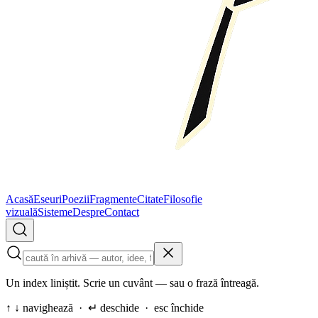
Acasă
Eseuri
Poezii
Fragmente
Citate
Filosofie
vizuală
Sisteme
Despre
Contact
Un index liniștit. Scrie un cuvânt — sau o frază întreagă.
↑ ↓ navighează · ↵ deschide · esc închide