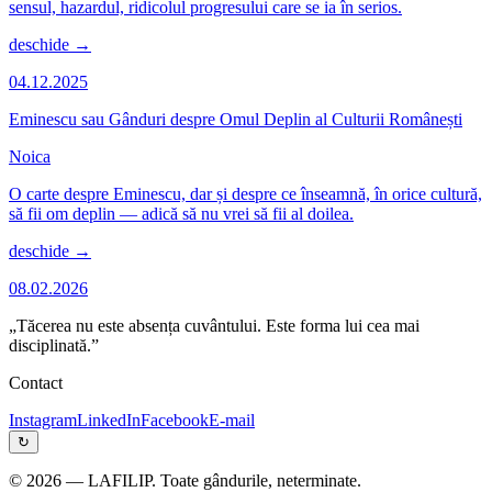
sensul, hazardul, ridicolul progresului care se ia în serios.
deschide →
04.12.2025
Eminescu sau Gânduri despre Omul Deplin al Culturii Românești
Noica
O carte despre Eminescu, dar și despre ce înseamnă, în orice cultură,
să fii om deplin — adică să nu vrei să fii al doilea.
deschide →
08.02.2026
„Tăcerea nu este absența cuvântului. Este forma lui cea mai
disciplinată.”
Contact
Instagram
LinkedIn
Facebook
E-mail
↻
©
2026
— LAFILIP. Toate gândurile, neterminate.