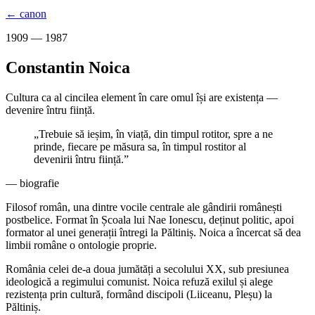
← canon
1909 — 1987
Constantin Noica
Cultura ca al cincilea element în care omul își are existența —
devenire întru ființă.
„
Trebuie să ieșim, în viață, din timpul rotitor, spre a ne
prinde, fiecare pe măsura sa, în timpul rostitor al
devenirii întru ființă.
”
— biografie
Filosof român, una dintre vocile centrale ale gândirii românești
postbelice. Format în Școala lui Nae Ionescu, deținut politic, apoi
formator al unei generații întregi la Păltiniș. Noica a încercat să dea
limbii române o ontologie proprie.
România celei de-a doua jumătăți a secolului XX, sub presiunea
ideologică a regimului comunist. Noica refuză exilul și alege
rezistența prin cultură, formând discipoli (Liiceanu, Pleșu) la
Păltiniș.