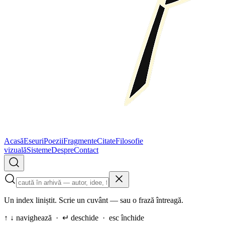
Acasă
Eseuri
Poezii
Fragmente
Citate
Filosofie
vizuală
Sisteme
Despre
Contact
Un index liniștit. Scrie un cuvânt — sau o frază întreagă.
↑ ↓ navighează · ↵ deschide · esc închide