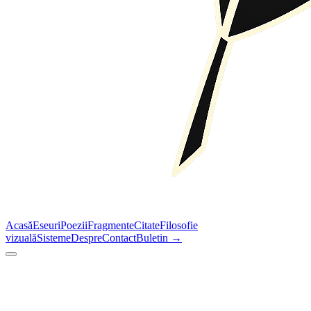
Acasă
Eseuri
Poezii
Fragmente
Citate
Filosofie
vizuală
Sisteme
Despre
Contact
Buletin →