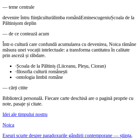
— teme centrale
devenire întru ființă
cultură
limba română
Eminescu
geniu
Școala de la
Păltiniș
om deplin
— de ce contează acum
Într-o cultură care confundă acumularea cu devenirea, Noica rămâne
măsura unei vocații intelectuale: a transforma cantitatea în calitate
prin asceză și răbdare.
·
Școala de la Păltiniș (Liiceanu, Pleșu, Cioran)
·
filosofia culturii românești
·
ontologia limbii române
— cărți citite
Bibliotecă personală. Fiecare carte deschisă are o pagină proprie cu
note, pasaje și citate.
Idei ale timpului nostru
Noica
Eseuri scurte despre paradoxurile gândirii contemporane — știința,