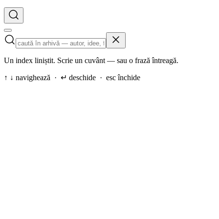
Un index liniștit. Scrie un cuvânt — sau o frază întreagă.
↑ ↓ navighează · ↵ deschide · esc închide