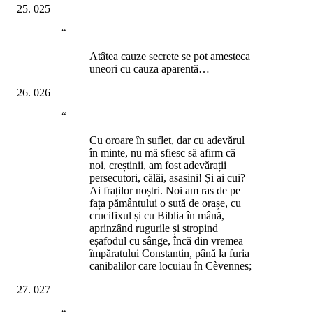
025
“
Atâtea cauze secrete se pot amesteca
uneori cu cauza aparentă…
026
“
Cu oroare în suflet, dar cu adevărul
în minte, nu mă sfiesc să afirm că
noi, creștinii, am fost adevărații
persecutori, călăi, asasini! Și ai cui?
Ai fraților noștri. Noi am ras de pe
fața pământului o sută de orașe, cu
crucifixul și cu Biblia în mână,
aprinzând rugurile și stropind
eșafodul cu sânge, încă din vremea
împăratului Constantin, până la furia
canibalilor care locuiau în Cèvennes;
027