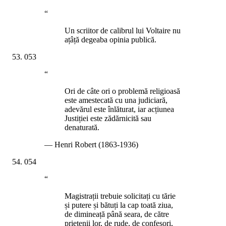
“
Un scriitor de calibrul lui Voltaire nu
ațâță degeaba opinia publică.
053
“
Ori de câte ori o problemă religioasă
este amestecată cu una judiciară,
adevărul este înlăturat, iar acțiunea
Justiției este zădărnicită sau
denaturată.
—
Henri Robert (1863-1936)
054
“
Magistrații trebuie solicitați cu tărie
și putere și bătuți la cap toată ziua,
de dimineață până seara, de către
prietenii lor, de rude, de confesori,