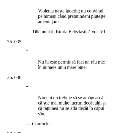
“
Violența naște ipocriți; nu convingi
pe nimeni când pretutindeni plutește
amenințarea.
—
Tillemont în Istoria Ecleziastică vol. VI
035
“
Nu îți este permis să faci un rău mic
în numele unui mare bine;
036
“
Nimeni nu trebuie să se amăgească
că știe mai multe lucruri decât alții și
că rațiunea nu se află decât în capul
său;
—
Confucius