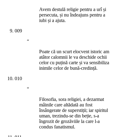
Avem destulă religie pentru a urî și
persecuta, și nu îndeajuns pentru a
iubi și a ajuta.
009
“
Poate că un scurt elocvent istoric am
atâtor calomnii le va deschide ochii
celor cu puțină carte și va sensibiliza
inimile celor de bună-credință.
010
“
Filosofia, sora religiei, a dezarmat
mâinile care altădată au fost
însângerate de superstiții; iar spiritul
uman, trezindu-se din beție, s-a
îngrozit de grozăviile la care l-a
condus fanatismul.