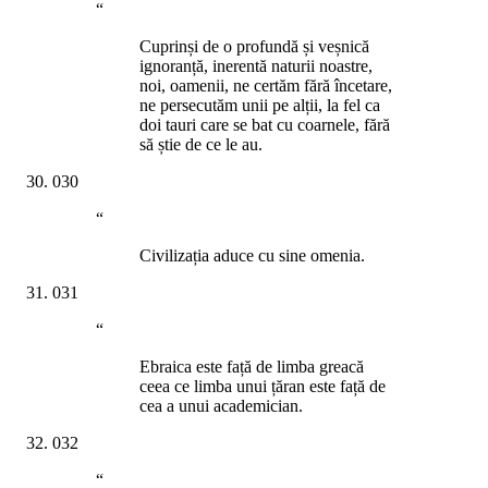
“
Cuprinși de o profundă și veșnică
ignoranță, inerentă naturii noastre,
noi, oamenii, ne certăm fără încetare,
ne persecutăm unii pe alții, la fel ca
doi tauri care se bat cu coarnele, fără
să știe de ce le au.
030
“
Civilizația aduce cu sine omenia.
031
“
Ebraica este față de limba greacă
ceea ce limba unui țăran este față de
cea a unui academician.
032
“