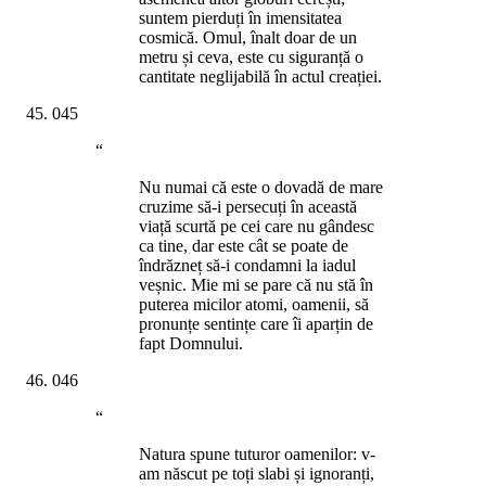
suntem pierduți în imensitatea
cosmică. Omul, înalt doar de un
metru și ceva, este cu siguranță o
cantitate neglijabilă în actul creației.
045
“
Nu numai că este o dovadă de mare
cruzime să-i persecuți în această
viață scurtă pe cei care nu gândesc
ca tine, dar este cât se poate de
îndrăzneț să-i condamni la iadul
veșnic. Mie mi se pare că nu stă în
puterea micilor atomi, oamenii, să
pronunțe sentințe care îi aparțin de
fapt Domnului.
046
“
Natura spune tuturor oamenilor: v-
am născut pe toți slabi și ignoranți,