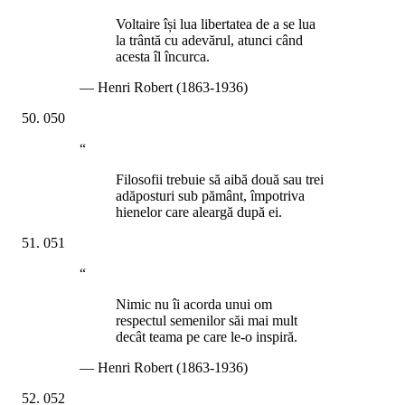
Voltaire își lua libertatea de a se lua
la trântă cu adevărul, atunci când
acesta îl încurca.
—
Henri Robert (1863-1936)
050
“
Filosofii trebuie să aibă două sau trei
adăposturi sub pământ, împotriva
hienelor care aleargă după ei.
051
“
Nimic nu îi acorda unui om
respectul semenilor săi mai mult
decât teama pe care le-o inspiră.
—
Henri Robert (1863-1936)
052