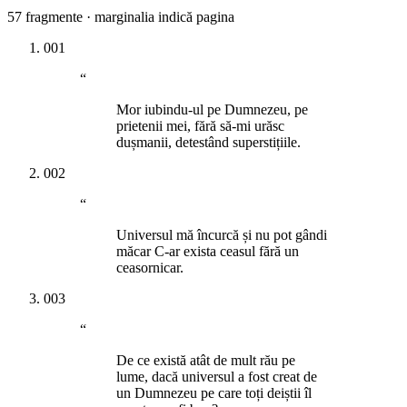
57
fragmente · marginalia indică pagina
001
“
Mor iubindu-ul pe Dumnezeu, pe
prietenii mei, fără să-mi urăsc
dușmanii, detestând superstițiile.
002
“
Universul mă încurcă și nu pot gândi
măcar C-ar exista ceasul fără un
ceasornicar.
003
“
De ce există atât de mult rău pe
lume, dacă universul a fost creat de
un Dumnezeu pe care toți deiștii îl