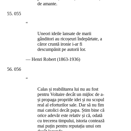
de amante.
055
“
Uneori ideile lansate de marii
gânditori au ricoșeuri îndepărtate, a
căror cruntă ironie i-ar fi
descumpănit pe autorii lor.
—
Henri Robert (1863-1936)
056
“
Calas și reabilitarea lui nu au fost
pentru Voltaire decât un mijloc de a-
și propaga propriile idei și nu scopul
real al eforturilor sale. Dar să nu fim
mai catolici decât papa. Știm bine că
orice adevăr este relativ și că, odată
cu trecerea timpului, istoria contează
mai puțin pentru reputația unui om