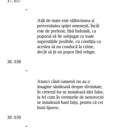
037
“
Atât de mare este slăbiciunea și
perversitatea spiței omenești, încât
este de preferat, fără îndoială, ca
poporul să fie subjugat cu toate
superstițiile posibile, cu condiția ca
acestea să nu conducă la crime,
decât să ții un popor fără religie.
038
“
Atunci când oamenii nu au o
imagine sănătoasă despre divinitate,
în creierul lor se instalează idei false,
la fel cum în vremurile de nenorociri
se instalează bani falși, pentru că cei
buni lipsesc.
039
“