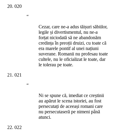
020
“
Cezar, care ne-a adus tăișuri săbiilor,
legile și divertismentul, nu ne-a
forțat niciodată să ne abandonăm
credința în preoții druizi, cu toate că
era marele pontif al unei națiuni
suverane. Romanii nu profesau toate
cultele, nu le oficializat le toate, dar
le tolerau pe toate.
021
“
Ni se spune că, imediat ce creștinii
au apărut le scena istoriei, au fost
persecutați de aceeași romani care
nu persecutaseră pe nimeni până
atunci.
022