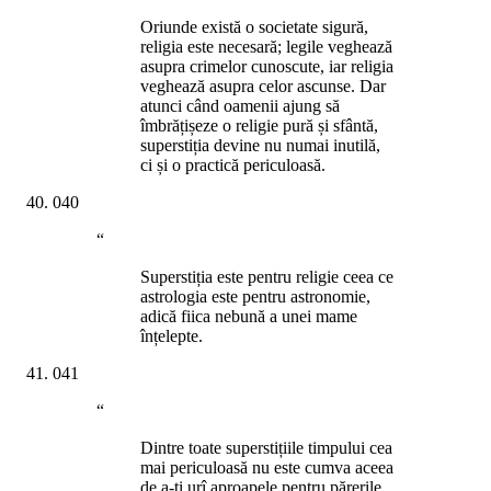
Oriunde există o societate sigură,
religia este necesară; legile veghează
asupra crimelor cunoscute, iar religia
veghează asupra celor ascunse. Dar
atunci când oamenii ajung să
îmbrățișeze o religie pură și sfântă,
superstiția devine nu numai inutilă,
ci și o practică periculoasă.
040
“
Superstiția este pentru religie ceea ce
astrologia este pentru astronomie,
adică fiica nebună a unei mame
înțelepte.
041
“
Dintre toate superstițiile timpului cea
mai periculoasă nu este cumva aceea
de a-ți urî aproapele pentru părerile