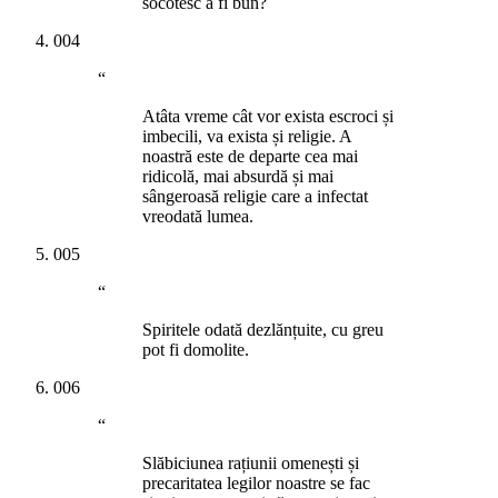
socotesc a fi bun?
004
“
Atâta vreme cât vor exista escroci și
imbecili, va exista și religie. A
noastră este de departe cea mai
ridicolă, mai absurdă și mai
sângeroasă religie care a infectat
vreodată lumea.
005
“
Spiritele odată dezlănțuite, cu greu
pot fi domolite.
006
“
Slăbiciunea rațiunii omenești și
precaritatea legilor noastre se fac