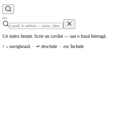
Un index liniștit. Scrie un cuvânt — sau o frază întreagă.
↑ ↓ navighează · ↵ deschide · esc închide