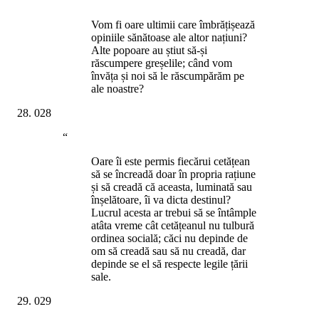
“
Vom fi oare ultimii care îmbrățișează
opiniile sănătoase ale altor națiuni?
Alte popoare au știut să-și
răscumpere greșelile; când vom
învăța și noi să le răscumpărăm pe
ale noastre?
028
“
Oare îi este permis fiecărui cetățean
să se încreadă doar în propria rațiune
și să creadă că aceasta, luminată sau
înșelătoare, îi va dicta destinul?
Lucrul acesta ar trebui să se întâmple
atâta vreme cât cetățeanul nu tulbură
ordinea socială; căci nu depinde de
om să creadă sau să nu creadă, dar
depinde se el să respecte legile țării
sale.
029