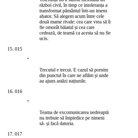
război civil, în timp ce intoleranța a
transformat pământul într-un imens
abator. Să alegem acum între cele
două mame rivale: cea care vrea să îi
fie omorât băiatul și cea care
cedează, de teamă ca acesta să nu fie
ucis.
015
“
Trecutul e trecut. E cazul să pornim
din punctul în care ne aflăm și unde
au ajuns astăzi națiunile.
016
“
Teama de excomunicarea nedreaptă
nu trebuie să împiedice pe nimeni
să- și facă datoria.
017