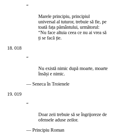
“
Marele principiu, principiul
universal al tuturor, trebuie să fie, pe
toată fața pământului, următorul:
“Nu face altuia ceea ce nu ai vrea să
ți se facă ție.
018
“
Nu există nimic după moarte, moarte
însăși e nimic.
—
Seneca în Troienele
019
“
Doar zeii trebuie să se îngrijoreze de
ofensele aduse zeilor.
—
Principiu Roman