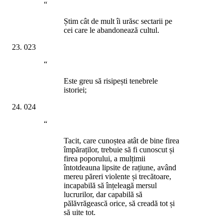
“
Știm cât de mult îi urăsc sectarii pe
cei care le abandonează cultul.
023
“
Este greu să risipești tenebrele
istoriei;
024
“
Tacit, care cunoștea atât de bine firea
împăraților, trebuie să fi cunoscut și
firea poporului, a mulțimii
întotdeauna lipsite de rațiune, având
mereu păreri violente și trecătoare,
incapabilă să înțeleagă mersul
lucrurilor, dar capabilă să
pălăvrăgească orice, să creadă tot și
să uite tot.