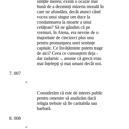
simțite mereu; există o ocazie mai
bună de a dezminți mizeria morală în
care ne afundăm, decât atunci când
vocea unui singur om duce la
condamnarea la moarte a unui
cetățean? Să ne gândim că pe
vremuri, în Atena, era nevoie de o
majoritate de cincizeci plus unu
pentru pronunțarea unei sentințe
capitale. Ce învățăminte putem trage
de aici? Ceea ce cunoaștem deja -
dar zadarnic -, anume că grecii erau
mai înțelepți și mai umani decât noi.
007
“
Considerăm că este de interes public
pentru omenire să analizăm dacă
religia trebuie să fie caritabila sau
barbară.
008
“