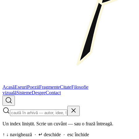
Acasă
Eseuri
Poezii
Fragmente
Citate
Filosofie
vizuală
Sisteme
Despre
Contact
Un index liniștit. Scrie un cuvânt — sau o frază întreagă.
↑ ↓ navighează · ↵ deschide · esc închide