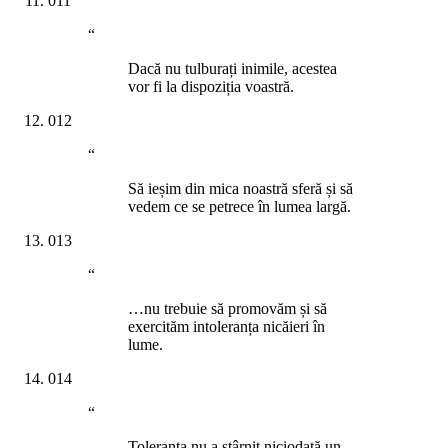
011
“
Dacă nu tulburați inimile, acestea
vor fi la dispoziția voastră.
012
“
Să ieșim din mica noastră sferă și să
vedem ce se petrece în lumea largă.
013
“
…nu trebuie să promovăm și să
exercităm intoleranța nicăieri în
lume.
014
“
Toleranța nu a stârnit niciodată un