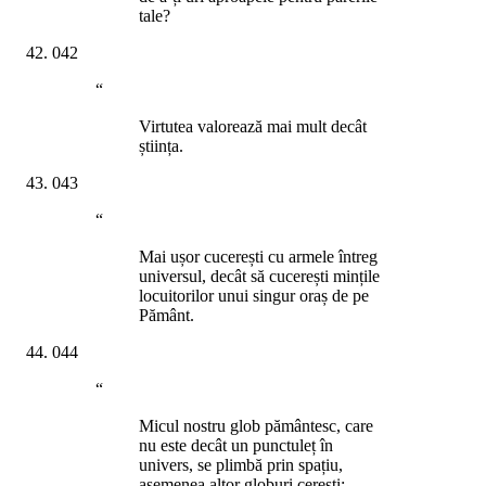
tale?
042
“
Virtutea valorează mai mult decât
știința.
043
“
Mai ușor cucerești cu armele întreg
universul, decât să cucerești mințile
locuitorilor unui singur oraș de pe
Pământ.
044
“
Micul nostru glob pământesc, care
nu este decât un punctuleț în
univers, se plimbă prin spațiu,
asemenea altor globuri cerești;