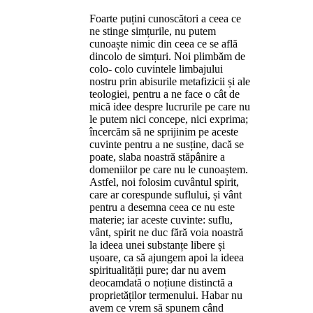
Foarte puțini cunoscători a ceea ce
ne stinge simțurile, nu putem
cunoaște nimic din ceea ce se află
dincolo de simțuri. Noi plimbăm de
colo- colo cuvintele limbajului
nostru prin abisurile metafizicii și ale
teologiei, pentru a ne face o cât de
mică idee despre lucrurile pe care nu
le putem nici concepe, nici exprima;
încercăm să ne sprijinim pe aceste
cuvinte pentru a ne susține, dacă se
poate, slaba noastră stăpânire a
domeniilor pe care nu le cunoaștem.
Astfel, noi folosim cuvântul spirit,
care ar corespunde suflului, și vânt
pentru a desemna ceea ce nu este
materie; iar aceste cuvinte: suflu,
vânt, spirit ne duc fără voia noastră
la ideea unei substanțe libere și
ușoare, ca să ajungem apoi la ideea
spiritualității pure; dar nu avem
deocamdată o noțiune distinctă a
proprietăților termenului. Habar nu
avem ce vrem să spunem când