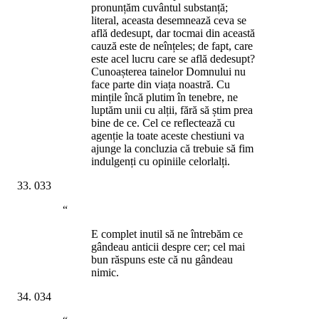
pronunțăm cuvântul substanță;
literal, aceasta desemnează ceva se
află dedesupt, dar tocmai din această
cauză este de neînțeles; de fapt, care
este acel lucru care se află dedesupt?
Cunoașterea tainelor Domnului nu
face parte din viața noastră. Cu
mințile încă plutim în tenebre, ne
luptăm unii cu alții, fără să știm prea
bine de ce. Cel ce reflectează cu
agenție la toate aceste chestiuni va
ajunge la concluzia că trebuie să fim
indulgenți cu opiniile celorlalți.
033
“
E complet inutil să ne întrebăm ce
gândeau anticii despre cer; cel mai
bun răspuns este că nu gândeau
nimic.
034