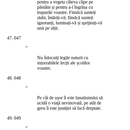
pentru a vegeta câteva clipe pe
pământ și pentru a-l îngrășa cu
trupurile voastre. Fiindcă sunteți
slabi, întăriți-vă; fiindcă sunteți
ignoranți, luminați-vă și sprijiniți-vă
unii pe alții.
047
“
Nu înlocuiți legile naturii cu
mizerabilele lecții ale școlilor
voastre.
048
“
Pe cât de ușor îi este fanatismului să
ucidă o viață nevinovată, pe atât de
greu îi este justiției să facă dreptate.
049
“