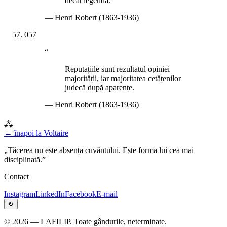
decât legenda.
—
Henri Robert (1863-1936)
057
“
Reputațiile sunt rezultatul opiniei
majorității, iar majoritatea cetățenilor
judecă după aparențe.
—
Henri Robert (1863-1936)
⁂
← înapoi la
Voltaire
„Tăcerea nu este absența cuvântului. Este forma lui cea mai
disciplinată.”
Contact
Instagram
LinkedIn
Facebook
E-mail
↻
©
2026
— LAFILIP. Toate gândurile, neterminate.