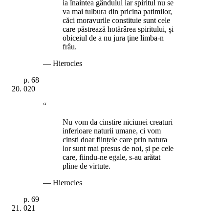
ia înaintea gândului iar spiritul nu se
va mai tulbura din pricina patimilor,
căci moravurile constituie sunt cele
care păstrează hotărârea spiritului, și
obiceiul de a nu jura ține limba-n
frâu.
—
Hierocles
p.
68
020
“
Nu vom da cinstire niciunei creaturi
inferioare naturii umane, ci vom
cinsti doar ființele care prin natura
lor sunt mai presus de noi, și pe cele
care, fiindu-ne egale, s-au arătat
pline de virtute.
—
Hierocles
p.
69
021