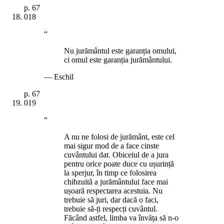
p.
67
018
“
Nu jurământul este garanția omului,
ci omul este garanția jurământului.
—
Eschil
p.
67
019
“
A nu ne folosi de jurământ, este cel
mai sigur mod de a face cinste
cuvântului dat. Obiceiul de a jura
pentru orice poate duce cu ușurință
la sperjur, în timp ce folosirea
chibzuită a jurământului face mai
ușoară respectarea acestuia. Nu
trebuie să juri, dar dacă o faci,
trebuie să-ți respecți cuvântul.
Făcând astfel, limba va învăța să n-o