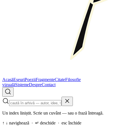
Acasă
Eseuri
Poezii
Fragmente
Citate
Filosofie
vizuală
Sisteme
Despre
Contact
Un index liniștit. Scrie un cuvânt — sau o frază întreagă.
↑ ↓ navighează · ↵ deschide · esc închide