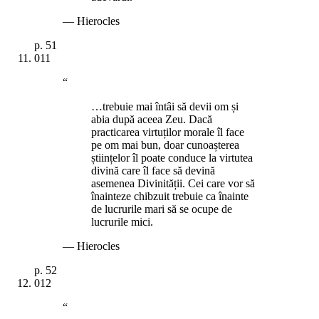
—
Hierocles
p.
51
011
“
…trebuie mai întâi să devii om și
abia după aceea Zeu. Dacă
practicarea virtuților morale îl face
pe om mai bun, doar cunoașterea
științelor îl poate conduce la virtutea
divină care îl face să devină
asemenea Divinității. Cei care vor să
înainteze chibzuit trebuie ca înainte
de lucrurile mari să se ocupe de
lucrurile mici.
—
Hierocles
p.
52
012
“