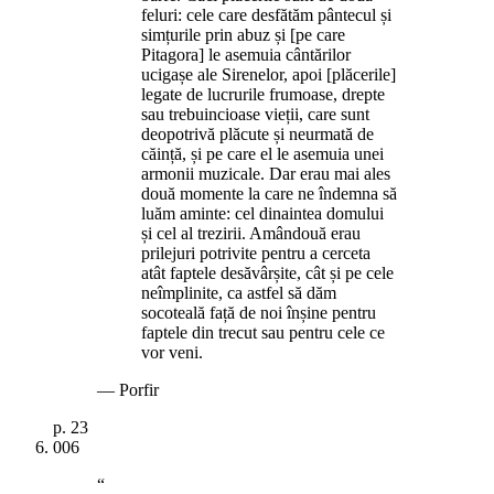
feluri: cele care desfătăm pântecul și
simțurile prin abuz și [pe care
Pitagora] le asemuia cântărilor
ucigașe ale Sirenelor, apoi [plăcerile]
legate de lucrurile frumoase, drepte
sau trebuincioase vieții, care sunt
deopotrivă plăcute și neurmată de
căință, și pe care el le asemuia unei
armonii muzicale. Dar erau mai ales
două momente la care ne îndemna să
luăm aminte: cel dinaintea domului
și cel al trezirii. Amândouă erau
prilejuri potrivite pentru a cerceta
atât faptele desăvârșite, cât și pe cele
neîmplinite, ca astfel să dăm
socoteală față de noi înșine pentru
faptele din trecut sau pentru cele ce
vor veni.
—
Porfir
p.
23
006
“