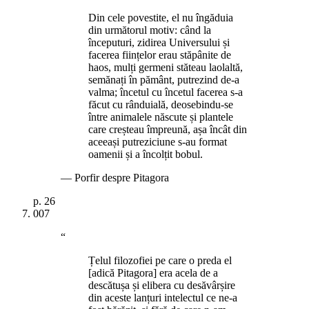
Din cele povestite, el nu îngăduia
din următorul motiv: când la
începuturi, zidirea Universului și
facerea ființelor erau stăpânite de
haos, mulți germeni stăteau laolaltă,
semănați în pământ, putrezind de-a
valma; încetul cu încetul facerea s-a
făcut cu rânduială, deosebindu-se
între animalele născute și plantele
care creșteau împreună, așa încât din
aceeași putreziciune s-au format
oamenii și a încolțit bobul.
—
Porfir despre Pitagora
p.
26
007
“
Țelul filozofiei pe care o preda el
[adică Pitagora] era acela de a
descătușa și elibera cu desăvârșire
din aceste lanțuri intelectul ce ne-a