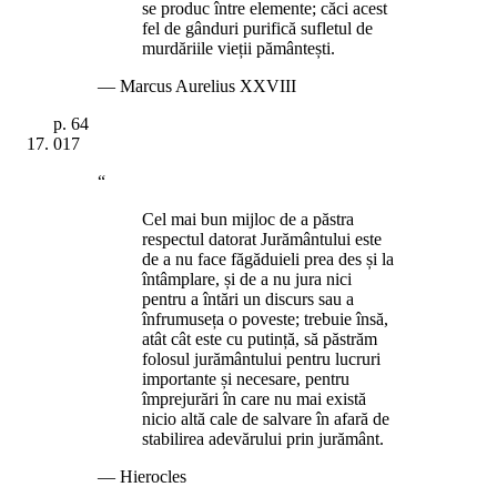
se produc între elemente; căci acest
fel de gânduri purifică sufletul de
murdăriile vieții pământești.
—
Marcus Aurelius XXVIII
p.
64
017
“
Cel mai bun mijloc de a păstra
respectul datorat Jurământului este
de a nu face făgăduieli prea des și la
întâmplare, și de a nu jura nici
pentru a întări un discurs sau a
înfrumuseța o poveste; trebuie însă,
atât cât este cu putință, să păstrăm
folosul jurământului pentru lucruri
importante și necesare, pentru
împrejurări în care nu mai există
nicio altă cale de salvare în afară de
stabilirea adevărului prin jurământ.
—
Hierocles