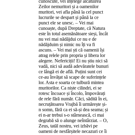
cunoscute, vei înțelege alcătuirea
Zeilor nemuritori și a oamenilor
muritori, vei afla până la cel punct
lucrurile se despart și până la ce
punct ele se unesc. – Vei mai
cunoaște, după Dreptate, că Natura
este în totul asemănătoare sieși, încât
nu vei mai nădăjdui ce nu e de
nădăjduim și nimic nu îți va fi
ascuns. – Vei mai ști că oamenii își
atrag relele prin propria și libera lor
alegere. Nefericiții! Ei nu știu nici să
vadă, nici să audă adevăratele bunuri
ce lângă ei de află. Puțini sunt cei
ce-au învățat să scape de suferințele
lor. Asta e soarta ce tulbură mintea
muritorilor. Ca niște cilindri, ei se
rotesc încoace și încolo, împovărați
de rele fără număr. Căci, sădită în ei,
necruțătoarea Vrajbă îi urmărește și-
n somn, fără ca ei să-și dea seama; și
ei n-ar trebui s-o stârnească, ci mai
degrabă să o alunge neîntârziat. – O,
Zeus, tatăl nostru, vei izbăvi pe
oameni de nesfârșitele necazuri ce îi