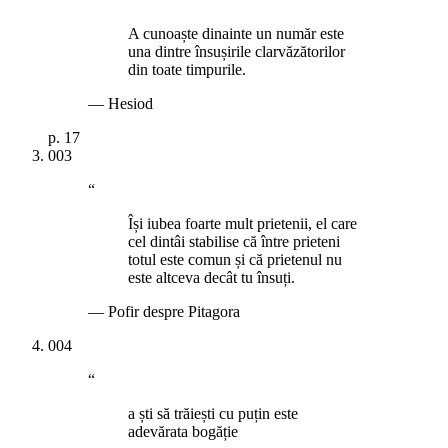
A cunoaște dinainte un număr este
una dintre însușirile clarvăzătorilor
din toate timpurile.
—
Hesiod
p.
17
003
“
Își iubea foarte mult prietenii, el care
cel dintâi stabilise că între prieteni
totul este comun și că prietenul nu
este altceva decât tu însuți.
—
Pofir despre Pitagora
004
“
a ști să trăiești cu puțin este
adevărata bogăție