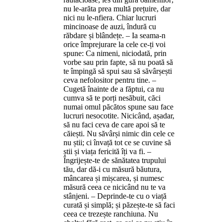
nu le-arăta prea multă prețuire, dar
nici nu le-nfiera. Chiar lucruri
mincinoase de auzi, îndură cu
răbdare și blândețe. – Ia seama-n
orice împrejurare la cele ce-ți voi
spune: Ca nimeni, niciodată, prin
vorbe sau prin fapte, să nu poată să
te împingă să spui sau să săvârșești
ceva nefolositor pentru tine. –
Cugetă înainte de a făptui, ca nu
cumva să te porți nesăbuit, căci
numai omul păcătos spune sau face
lucruri nesocotite. Nicicând, așadar,
să nu faci ceva de care apoi să te
căiești. Nu săvârși nimic din cele ce
nu știi; ci învață tot ce se cuvine să
știi și viața fericită îți va fi. –
Îngrijește-te de sănătatea trupului
tău, dar dă-i cu măsură băutura,
mâncarea și mișcarea, și numesc
măsură ceea ce nicicând nu te va
stânjeni. – Deprinde-te cu o viață
curată și simplă; și păzește-te să faci
ceea ce trezește ranchiuna. Nu