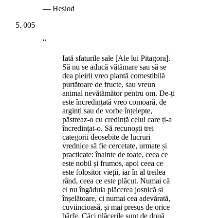
—
Hesiod
005
“
Iată sfaturile sale [Ale lui Pitagora].
Să nu se aducă vătămare sau să se
dea pieirii vreo plantă comestibilă
purtătoare de fructe, sau vreun
animal nevătămător pentru om. De-ți
este încredințată vreo comoară, de
arginți sau de vorbe înțelepte,
păstreaz-o cu credință celui care ți-a
încredințat-o. Să recunoști trei
categorii deosebite de lucruri
vrednice să fie cercetate, urmate și
practicate: înainte de toate, ceea ce
este nobil și frumos, apoi ceea ce
este folositor vieții, iar în al treilea
rând, ceea ce este plăcut. Numai că
el nu îngăduia plăcerea josnică și
înșelătoare, ci numai cea adevărată,
cuviincioasă, și mai presus de orice
bârfe. Căci plăcerile sunt de două