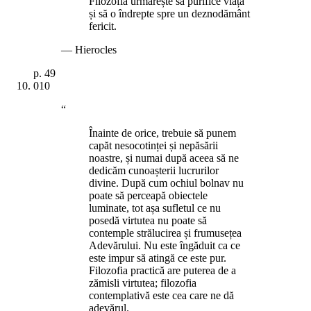
Filozofia urmărește să purifice viața
și să o îndrepte spre un deznodământ
fericit.
—
Hierocles
p.
49
010
“
Înainte de orice, trebuie să punem
capăt nesocotinței și nepăsării
noastre, și numai după aceea să ne
dedicăm cunoașterii lucrurilor
divine. După cum ochiul bolnav nu
poate să perceapă obiectele
luminate, tot așa sufletul ce nu
posedă virtutea nu poate să
contemple strălucirea și frumusețea
Adevărului. Nu este îngăduit ca ce
este impur să atingă ce este pur.
Filozofia practică are puterea de a
zămisli virtutea; filozofia
contemplativă este cea care ne dă
adevărul.