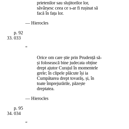
prietenilor sau slujitorilor lor,
săvârșesc ceea ce s-ar fi rușinat să
facă în fața lor.
—
Hierocles
p.
92
033
“
Orice om care știe prin Prudență să-
și folosească bine judecata obține
drept ajutor Curajul în momentele
grele; în clipele plăcute își ia
Cumpătarea drept tovarăș, și, în
toate împrejurările, păzește
dreptatea.
—
Hierocles
p.
95
034
“