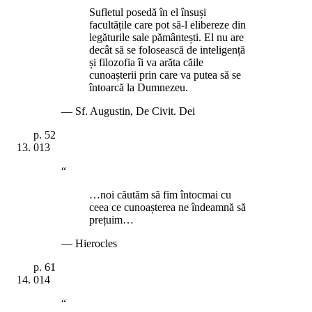
Sufletul posedă în el însuși
facultățile care pot să-l elibereze din
legăturile sale pământești. El nu are
decât să se folosească de inteligență
și filozofia îi va arăta căile
cunoașterii prin care va putea să se
întoarcă la Dumnezeu.
—
Sf. Augustin, De Civit. Dei
p.
52
013
“
…noi căutăm să fim întocmai cu
ceea ce cunoașterea ne îndeamnă să
prețuim…
—
Hierocles
p.
61
014
“