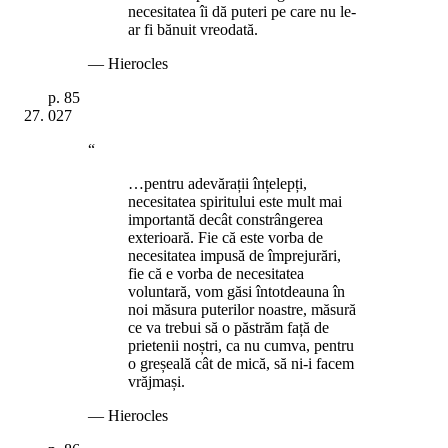
necesitatea îi dă puteri pe care nu le-
ar fi bănuit vreodată.
—
Hierocles
p.
85
027
“
…pentru adevărații înțelepți,
necesitatea spiritului este mult mai
importantă decât constrângerea
exterioară. Fie că este vorba de
necesitatea impusă de împrejurări,
fie că e vorba de necesitatea
voluntară, vom găsi întotdeauna în
noi măsura puterilor noastre, măsură
ce va trebui să o păstrăm față de
prietenii noștri, ca nu cumva, pentru
o greșeală cât de mică, să ni-i facem
vrăjmași.
—
Hierocles