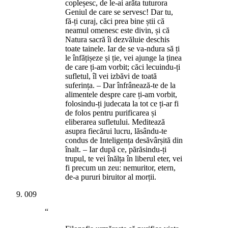
copleșesc, de le-ai arăta tuturora
Geniul de care se servesc! Dar tu,
fă-ți curaj, căci prea bine știi că
neamul omenesc este divin, și că
Natura sacră îi dezvăluie deschis
toate tainele. Iar de se va-ndura să ți
le înfățișeze și ție, vei ajunge la ținea
de care ți-am vorbit; căci lecuindu-ți
sufletul, îl vei izbăvi de toată
suferința. – Dar înfrânează-te de la
alimentele despre care ți-am vorbit,
folosindu-ți judecata la tot ce ți-ar fi
de folos pentru purificarea și
eliberarea sufletului. Meditează
asupra fiecărui lucru, lăsându-te
condus de Inteligența desăvârșită din
înalt. – Iar după ce, părăsindu-ți
trupul, te vei înălța în liberul eter, vei
fi precum un zeu: nemuritor, etern,
de-a pururi biruitor al morții.
009
“