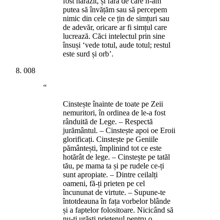
fost hărăzit, și fără de care n-am
putea să învățăm sau să percepem
nimic din cele ce țin de simțuri sau
de adevăr, oricare ar fi simțul care
lucrează. Căci intelectul prin sine
însuși ‘vede totul, aude totul; restul
este surd și orb’.
008
“
Cinstește înainte de toate pe Zeii
nemuritori, în ordinea de le-a fost
rânduită de Lege. – Respectă
jurământul. – Cinstește apoi oe Eroii
glorificați. Cinstește pe Geniile
pământești, împlinind tot ce este
hotărât de lege. – Cinstește pe tatăl
tău, pe mama ta și pe rudele ce-ți
sunt apropiate. – Dintre ceilalți
oameni, fă-ți prieten pe cel
încununat de virtute. – Supune-te
întotdeauna în fața vorbelor blânde
și a faptelor folositoare. Nicicând să
nu-ți urăști prietenul pentru o