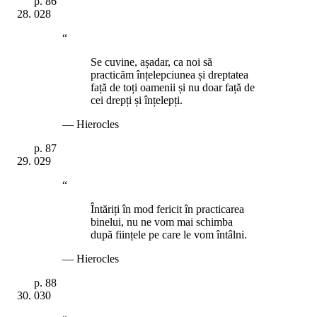
p.
86
028
“
Se cuvine, așadar, ca noi să
practicăm înțelepciunea și dreptatea
față de toți oamenii și nu doar față de
cei drepți și înțelepți.
—
Hierocles
p.
87
029
“
Întăriți în mod fericit în practicarea
binelui, nu ne vom mai schimba
după ființele pe care le vom întâlni.
—
Hierocles
p.
88
030