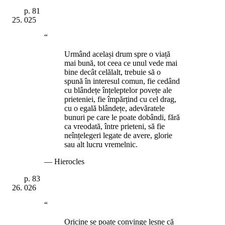
p.
81
025
“
Urmând același drum spre o viață
mai bună, tot ceea ce unul vede mai
bine decât celălalt, trebuie să o
spună în interesul comun, fie cedând
cu blândețe înțeleptelor povețe ale
prieteniei, fie împărțind cu cel drag,
cu o egală blândețe, adevăratele
bunuri pe care le poate dobândi, fără
ca vreodată, între prieteni, să fie
neînțelegeri legate de avere, glorie
sau alt lucru vremelnic.
—
Hierocles
p.
83
026
“
Oricine se poate convinge lesne că