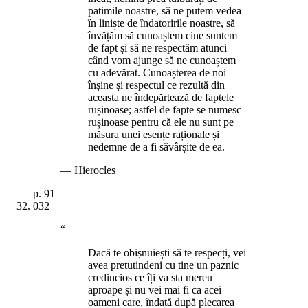
patimile noastre, să ne putem vedea
în liniște de îndatoririle noastre, să
învățăm să cunoaștem cine suntem
de fapt și să ne respectăm atunci
când vom ajunge să ne cunoaștem
cu adevărat. Cunoașterea de noi
înșine și respectul ce rezultă din
aceasta ne îndepărtează de faptele
rușinoase; astfel de fapte se numesc
rușinoase pentru că ele nu sunt pe
măsura unei esențe raționale și
nedemne de a fi săvârșite de ea.
—
Hierocles
p.
91
032
“
Dacă te obișnuiești să te respecți, vei
avea pretutindeni cu tine un paznic
credincios ce îți va sta mereu
aproape și nu vei mai fi ca acei
oameni care, îndată după plecarea