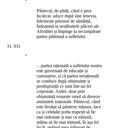
“
Pântecul, de pildă, când e prea
încărcat, aduce după sine lenevia,
înlesnește prisosul de sămânță,
îndeamnă la nesăbuitele plăceri ale
Afroditei și împinge la necumpărate
partea pătimașă a sufletului.
031
“
…partea rațională a sufletului nostru
este guvernată de educație și
cunoaștere, și că partea nerațională
se conduce după obișnuințe și
predispoziții ce sunt într-un fel
corporale. Astfel, doar prin
obișnuință reușește omul să dreseze
animalele iraționale. Pântecul, când
este învățat să păstreze măsura, face
ca și celelalte pofta trupești să fie
mai ordonate și mai cu măsură,
mânia să fie mai reținută, în așa fel
încât, nefiind prea tulburați de