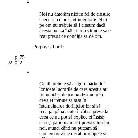
“
Noi nu datorăm niciun fel de cinstire
speciilor ce ne sunt inferioare. Nici
pe om nu trebuie să-l cinstim dacă
acesta nu s-a înălțat prin virtuțile sale
mai presus de condiția sa de om.
—
Porphyr / Porfir
p.
75
022
“
Copiii trebuie să asigure părinților
lor toate lucrurile de care aceștia au
trebuință și de teama de a nu uita
ceva ei trebuie să iasă în
întâmpinarea dorințelor lor și să
meargă până acolo încât să prevadă
ceea ce nu pot să explice ei înșiși;
căci și părinții au fost prevăzători cu
noi, atunci când nu puteam să
spunem nevoile decât prin țipete și