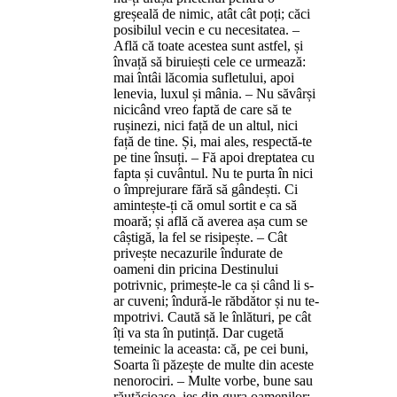
greșeală de nimic, atât cât poți; căci
posibilul vecin e cu necesitatea. –
Află că toate acestea sunt astfel, și
învață să biruiești cele ce urmează:
mai întâi lăcomia sufletului, apoi
lenevia, luxul și mânia. – Nu săvârși
nicicând vreo faptă de care să te
rușinezi, nici față de un altul, nici
față de tine. Și, mai ales, respectă-te
pe tine însuți. – Fă apoi dreptatea cu
fapta și cuvântul. Nu te purta în nici
o împrejurare fără să gândești. Ci
amintește-ți că omul sortit e ca să
moară; și află că averea așa cum se
câștigă, la fel se risipește. – Cât
privește necazurile îndurate de
oameni din pricina Destinului
potrivnic, primește-le ca și când li s-
ar cuveni; îndură-le răbdător și nu te-
mpotrivi. Caută să le înlături, pe cât
îți va sta în putință. Dar cugetă
temeinic la aceasta: că, pe cei buni,
Soarta îi păzește de multe din aceste
nenorociri. – Multe vorbe, bune sau
răutăcioase, ies din gura oamenilor;