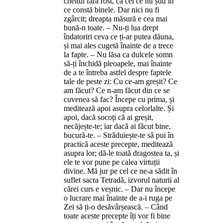
cheltui fără rost, ca cei ce nu știu în
ce constă binele. Dar nici nu fi
zgârcit; dreapta măsură e cea mai
bună-n toate. – Nu-ți lua drept
îndatoriri ceva ce ți-ar putea dăuna,
și mai ales cugetă înainte de a trece
la fapte. – Nu lăsa ca dulcele somn
să-ți închidă pleoapele, mai înainte
de a te întreba astfel despre faptele
tale de peste zi: Cu ce-am greșit? Ce
am făcut? Ce n-am făcut din ce se
cuvenea să fac? Începe cu prima, și
meditează apoi asupra celorlalte. Și
apoi, dacă socoți că ai greșit,
necăjește-te; iar dacă ai făcut bine,
bucură-te. – Străduiește-te să pui în
practică aceste precepte, meditează
asupra lor; dă-le toată dragostea ta, și
ele te vor pune pe calea virtuții
divine. Mă jur pe cel ce ne-a sădit în
suflet sacra Tetradă, izvorul naturii al
cărei curs e veșnic. – Dar nu începe
o lucrare mai înainte de a-i ruga pe
Zei să ți-o desăvârșească. – Când
toate aceste precepte îți vor fi bine