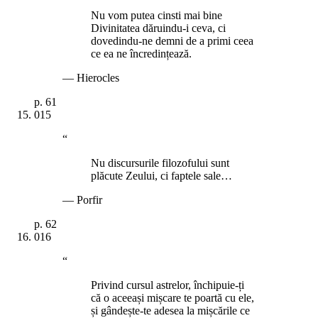
Nu vom putea cinsti mai bine
Divinitatea dăruindu-i ceva, ci
dovedindu-ne demni de a primi ceea
ce ea ne încredințează.
—
Hierocles
p.
61
015
“
Nu discursurile filozofului sunt
plăcute Zeului, ci faptele sale…
—
Porfir
p.
62
016
“
Privind cursul astrelor, închipuie-ți
că o aceeași mișcare te poartă cu ele,
și gândește-te adesea la mișcările ce