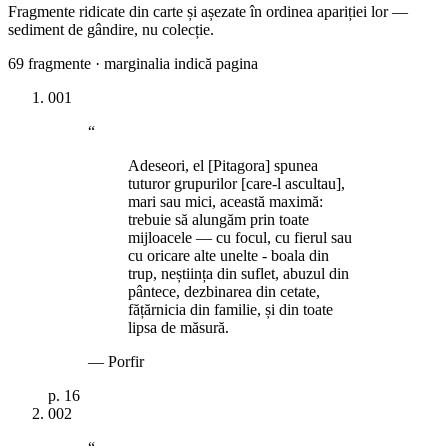
Fragmente ridicate din carte și așezate în ordinea apariției lor —
sediment de gândire, nu colecție.
69
fragmente · marginalia indică pagina
001
“
Adeseori, el [Pitagora] spunea
tuturor grupurilor [care-l ascultau],
mari sau mici, această maximă:
trebuie să alungăm prin toate
mijloacele — cu focul, cu fierul sau
cu oricare alte unelte - boala din
trup, neștiința din suflet, abuzul din
pântece, dezbinarea din cetate,
fățărnicia din familie, și din toate
lipsa de măsură.
—
Porfir
p.
16
002
“