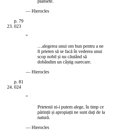
plânsete.
—
Hierocles
p.
79
023
“
…alegerea unui om bun pentru a ne
fi prieten să se facă în vederea unui
scop nobil și nu căutând să
dobândim un câștig oarecare.
—
Hierocles
p.
81
024
“
Prietenii ni-i putem alege, în timp ce
părinții și apropiații ne sunt dați de la
natură.
—
Hierocles