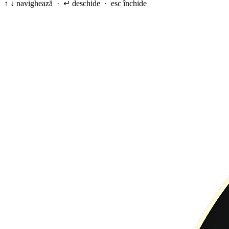
↑ ↓ navighează · ↵ deschide · esc închide