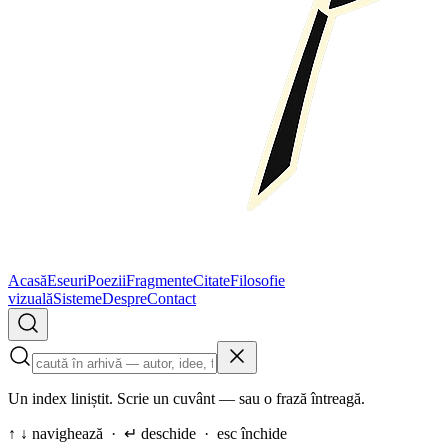
Acasă
Eseuri
Poezii
Fragmente
Citate
Filosofie
vizuală
Sisteme
Despre
Contact
Un index liniștit. Scrie un cuvânt — sau o frază întreagă.
↑ ↓ navighează · ↵ deschide · esc închide