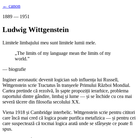
← canon
1889 — 1951
Ludwig Wittgenstein
Limitele limbajului meu sunt limitele lumii mele.
„
The limits of my language mean the limits of my
world.
”
— biografie
Inginer aeronautic devenit logician sub influența lui Russell,
Wittgenstein scrie Tractatus în tranșeele Primului Război Mondial.
Cartea pretinde că rezolvă, în șapte propoziții ierarhice, problema
raportului dintre gândire, limbaj și lume — și se închide cu cea mai
severă tăcere din filosofia secolului XX.
Viena 1918 și Cambridge interbelic. Wittgenstein scrie pentru cititori
care încă mai cred că logica poate purifica metafizica — și pentru cei
care suspectează că tocmai logica arată unde se sfârșește ce poate fi
spus.