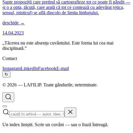
Șapte propoziții care pretind să cartografieze tot ce poate fi gândit —
și o a opta, tăcută, care arată că tot ce contează cu adevărat (etica,
sensul, misticul) se află dincolo de limita limbajului.
deschide →
14.04.2023
„Tăcerea nu este absența cuvântului. Este forma lui cea mai
disciplinată.”
Contact
Instagram
LinkedIn
Facebook
E-mail
↻
©
2026
— LAFILIP. Toate gândurile, neterminate.
Un index liniștit. Scrie un cuvânt — sau o frază întreagă.