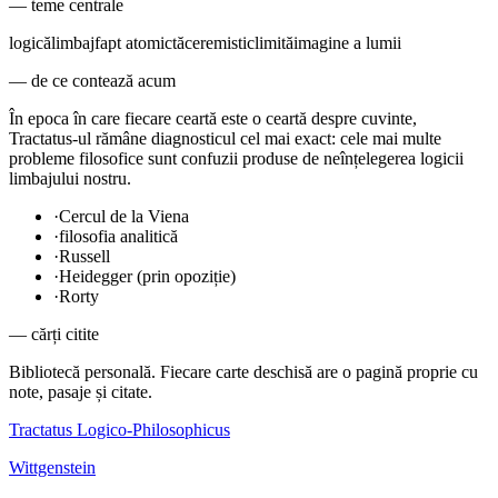
— teme centrale
logică
limbaj
fapt atomic
tăcere
mistic
limită
imagine a lumii
— de ce contează acum
În epoca în care fiecare ceartă este o ceartă despre cuvinte,
Tractatus-ul rămâne diagnosticul cel mai exact: cele mai multe
probleme filosofice sunt confuzii produse de neînțelegerea logicii
limbajului nostru.
·
Cercul de la Viena
·
filosofia analitică
·
Russell
·
Heidegger (prin opoziție)
·
Rorty
— cărți citite
Bibliotecă personală. Fiecare carte deschisă are o pagină proprie cu
note, pasaje și citate.
Tractatus Logico-Philosophicus
Wittgenstein