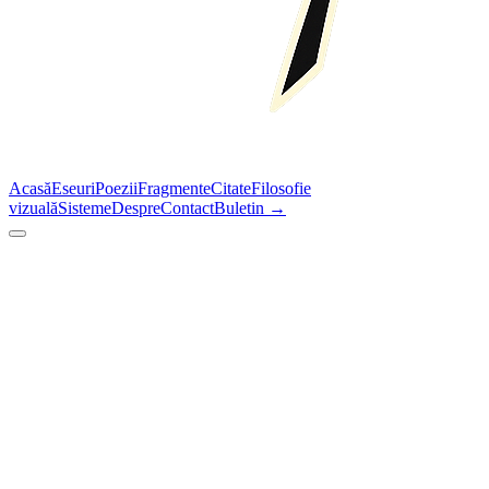
Acasă
Eseuri
Poezii
Fragmente
Citate
Filosofie
vizuală
Sisteme
Despre
Contact
Buletin →