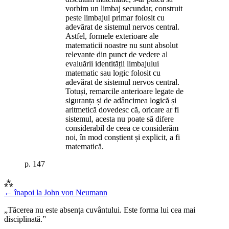
vorbim un limbaj secundar, construit
peste limbajul primar folosit cu
adevărat de sistemul nervos central.
Astfel, formele exterioare ale
matematicii noastre nu sunt absolut
relevante din punct de vedere al
evaluării identității limbajului
matematic sau logic folosit cu
adevărat de sistemul nervos central.
Totuși, remarcile anterioare legate de
siguranța și de adâncimea logică și
aritmetică dovedesc că, oricare ar fi
sistemul, acesta nu poate să difere
considerabil de ceea ce considerăm
noi, în mod conștient și explicit, a fi
matematică.
p.
147
⁂
← înapoi la
John von Neumann
„Tăcerea nu este absența cuvântului. Este forma lui cea mai
disciplinată.”