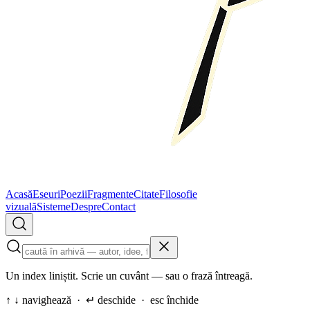
Acasă
Eseuri
Poezii
Fragmente
Citate
Filosofie
vizuală
Sisteme
Despre
Contact
Un index liniștit. Scrie un cuvânt — sau o frază întreagă.
↑ ↓ navighează · ↵ deschide · esc închide