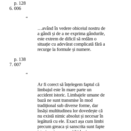
p.
128
006
“
…având în vedere obiceiul nostru de
a gândi și de a ne exprima gândurile,
este extrem de dificil să redăm o
situație cu adevărat complicată fără a
recurge la formule și numere.
p.
138
007
“
Ar fi corect să înțelegem faptul că
limbajul este în mare parte un
accident istoric. Limbajele umane de
bază ne sunt transmise în mod
tradițional sub diverse forme, dar
însăși multitudinea lor dovedește că
nu există nimic absolut și necesar în
legătură cu ele. Exact așa cum limbi
precum greaca și sanscrita sunt fapte