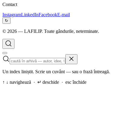
Contact
Instagram
LinkedIn
Facebook
E-mail
↻
©
2026
— LAFILIP. Toate gândurile, neterminate.
Un index liniștit. Scrie un cuvânt — sau o frază întreagă.
↑ ↓ navighează · ↵ deschide · esc închide