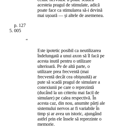
acesteia pragul de stimulate, adică
poate face ca stimularea să-i devină
mai ușoară — și altele de asemenea.
p.
127
005
“
Este ipotetic posibil ca neutilizarea
îndelungată a unui axon să îl facă pe
acesta inutil pentru o utilizare
ulterioară. Pe de altă parte, o
utilizare prea frecventă (mai
frecventă decât cea obișnuită) ar
pute să scadă pragul de simulare a
conexiunii pe care o reprezintă
(ducând la un criteriu mai facil de
simulare) pe calea respectivă. În
acesta caz, din nou, anumite părți ale
sistemului nervos ar fi variabile în
timp și ar avea un istoric, ajungând
astfel prin ele însele să reprezinte o
memorie.