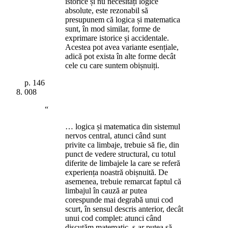
istorice și nu necesități logice
absolute, este rezonabil să
presupunem că logica și matematica
sunt, în mod similar, forme de
exprimare istorice și accidentale.
Acestea pot avea variante esențiale,
adică pot exista în alte forme decât
cele cu care suntem obișnuiți.
p.
146
008
“
… logica și matematica din sistemul
nervos central, atunci când sunt
privite ca limbaje, trebuie să fie, din
punct de vedere structural, cu totul
diferite de limbajele la care se referă
experiența noastră obișnuită. De
asemenea, trebuie remarcat faptul că
limbajul în cauză ar putea
corespunde mai degrabă unui cod
scurt, în sensul descris anterior, decât
unui cod complet: atunci când
discutăm matematic, s-ar putea să