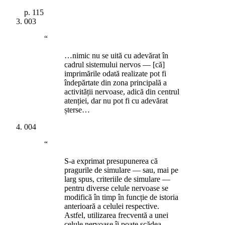
p.
115
003
“
…nimic nu se uită cu adevărat în
cadrul sistemului nervos — [că]
imprimările odată realizate pot fi
îndepărtate din zona principală a
activității nervoase, adică din centrul
atenției, dar nu pot fi cu adevărat
șterse…
004
“
S-a exprimat presupunerea că
pragurile de simulare — sau, mai pe
larg spus, criteriile de simulare —
pentru diverse celule nervoase se
modifică în timp în funcție de istoria
anterioară a celulei respective.
Astfel, utilizarea frecventă a unei
celule nervoase îi poate scădea