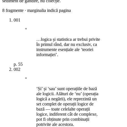
sediment de gândire, nu colecție.
8
fragmente · marginalia indică pagina
001
“
…logica și statistica ar trebui privite
în primul rând, dar nu exclusiv, ca
instrumente esențiale ale ‘teoriei
informației’.
p.
55
002
“
‘Și’ și ‘sau’ sunt operațiile de bază
ale logicii. Alături de ‘nu’ (operația
logică a negării), ele reprezintă un
set complet de operații logice de
bază — toate celelalte operații
logice, indiferent cât de complexe,
pot fi obținute prin combinații
potrivite ale acestora.