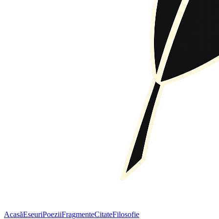
Acasă
Eseuri
Poezii
Fragmente
Citate
Filosofie