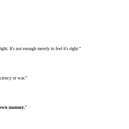
ht. It's not enough merely to feel it's right.”
iciency or war.”
r own manner.
”