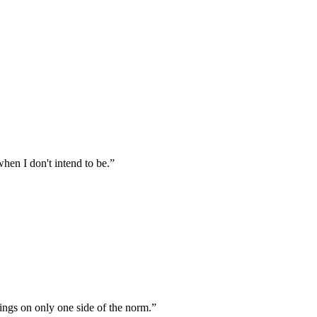
hen I don't intend to be.”
ings on only one side of the norm.”