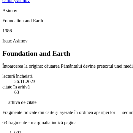
canon
/
Asimov
Asimov
Foundation and Earth
1986
Isaac Asimov
Foundation and Earth
Întoarcerea la origine: căutarea Pământului devine pretextul unei meditaț
lectură încheiată
26.11.2023
citate în arhivă
63
— arhiva de citate
Fragmente ridicate din carte și așezate în ordinea apariției lor — sedim
63
fragmente · marginalia indică pagina
001