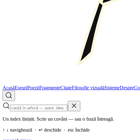
Acasă
Eseuri
Poezii
Fragmente
Citate
Filosofie vizuală
Sisteme
Despre
Co
Un index liniștit. Scrie un cuvânt — sau o frază întreagă.
↑ ↓ navighează · ↵ deschide · esc închide