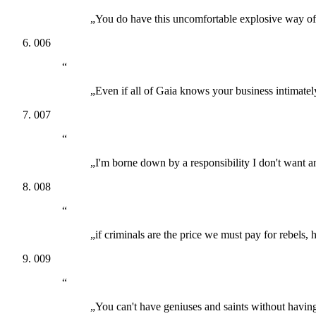
„You do have this uncomfortable explosive way of
006
“
„Even if all of Gaia knows your business intimately
007
“
„I'm borne down by a responsibility I don't want 
008
“
„if criminals are the price we must pay for rebels, 
009
“
„You can't have geniuses and saints without having