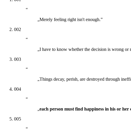
“
„Merely feeling right isn't enough.”
002
“
„I have to know whether the decision is wrong or rig
003
“
„Things decay, perish, are destroyed through ineff
004
“
„
each person must find happiness in his or he
005
“