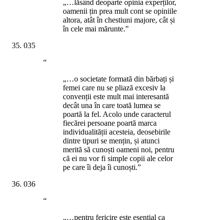
„…lăsând deoparte opinia experților,
oamenii țin prea mult cont se opiniile
altora, atât în chestiuni majore, cât și
în cele mai mărunte.”
035
“
„…o societate formată din bărbați și
femei care nu se pliază excesiv la
convenții este mult mai interesantă
decât una în care toată lumea se
poartă la fel. Acolo unde caracterul
fiecărei persoane poartă marca
individualității acesteia, deosebirile
dintre tipuri se mențin, și atunci
merită să cunoști oameni noi, pentru
că ei nu vor fi simple copii ale celor
pe care îi deja îi cunoști.”
036
“
„…pentru fericire este esențial ca