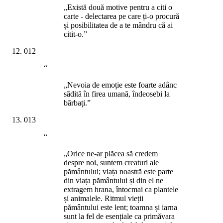
„Există două motive pentru a citi o
carte - delectarea pe care ți-o procură
și posibilitatea de a te mândru că ai
citit-o.”
012
“
„Nevoia de emoție este foarte adânc
sădită în firea umană, îndeosebi la
bărbați.”
013
“
„Orice ne-ar plăcea să credem
despre noi, suntem creaturi ale
pământului; viața noastră este parte
din viața pământului și din el ne
extragem hrana, întocmai ca plantele
și animalele. Ritmul vieții
pământului este lent; toamna și iarna
sunt la fel de esențiale ca primăvara