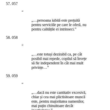
057
“
„…persoana iubită este prețuită
pentru serviciile pe care le oferă, nu
pentru calitățile ei intrinseci.”
058
“
„…este totuși dezirabil ca, pe cât
posibil mai repede, copilul să învețe
să fie independent în cât mai mult
privințe…”
059
“
„…dacă nu este cantitativ excesivă,
chiar și cea mai plictisitoare muncă
este, pentru majoritatea oamenilor,
mai puțin chinuitoare decât