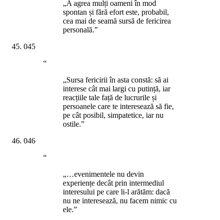
„A agrea mulți oameni în mod
spontan și fără efort este, probabil,
cea mai de seamă sursă de fericirea
personală.”
045
“
„Sursa fericirii în asta constă: să ai
interese cât mai largi cu putință, iar
reacțiile tale față de lucrurile și
persoanele care te interesează să fie,
pe cât posibil, simpatetice, iar nu
ostile.”
046
“
„…evenimentele nu devin
experiențe decât prin intermediul
interesului pe care li-l arătăm: dacă
nu ne interesează, nu facem nimic cu
ele.”