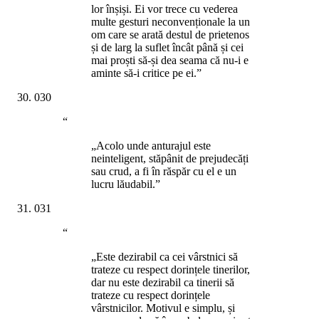
lor înșiși. Ei vor trece cu vederea
multe gesturi neconvenționale la un
om care se arată destul de prietenos
și de larg la suflet încât până și cei
mai proști să-și dea seama că nu-i e
aminte să-i critice pe ei.”
030
“
„Acolo unde anturajul este
neinteligent, stăpânit de prejudecăți
sau crud, a fi în răspăr cu el e un
lucru lăudabil.”
031
“
„Este dezirabil ca cei vârstnici să
trateze cu respect dorințele tinerilor,
dar nu este dezirabil ca tinerii să
trateze cu respect dorințele
vârstnicilor. Motivul e simplu, și