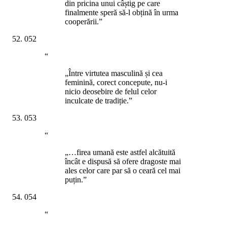
din pricina unui câștig pe care
finalmente speră să-l obțină în urma
cooperării.”
052
“
„Între virtutea masculină și cea
feminină, corect concepute, nu-i
nicio deosebire de felul celor
inculcate de tradiție.”
053
“
„…firea umană este astfel alcătuită
încât e dispusă să ofere dragoste mai
ales celor care par să o ceară cel mai
puțin.”
054
“