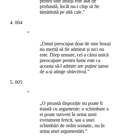
pentru sine însuși este atât de
profundă, încât nu-i chip să fie
tămăduită pe altă cale.”
004
“
„Omul preocupat doar de sine însuși
nu merită să fie admirat și nici nu
este. Drep urmare, cel a cărui unică
preocupare pentru lume este ca
aceasta să-l admire are puține șanse
de a-și atinge obiectivul.”
005
“
„O proastă dispoziție nu poate fi
tratată cu argumente; o schimbare a
ei poate surveni în urma unui
eveniment fericit, sau a unei
schimbări de ordin somatic, nu în
urma unei argumentări.”