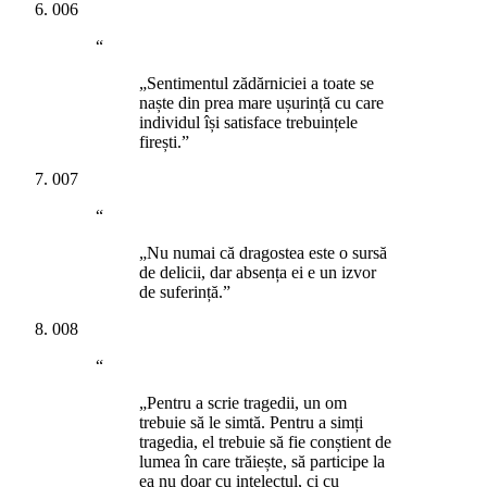
006
“
„Sentimentul zădărniciei a toate se
naște din prea mare ușurință cu care
individul își satisface trebuințele
firești.”
007
“
„Nu numai că dragostea este o sursă
de delicii, dar absența ei e un izvor
de suferință.”
008
“
„Pentru a scrie tragedii, un om
trebuie să le simtă. Pentru a simți
tragedia, el trebuie să fie conștient de
lumea în care trăiește, să participe la
ea nu doar cu intelectul, ci cu