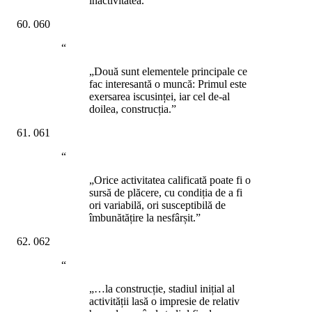
inactivitatea.”
060
“
„Două sunt elementele principale ce
fac interesantă o muncă: Primul este
exersarea iscusinței, iar cel de-al
doilea, construcția.”
061
“
„Orice activitatea calificată poate fi o
sursă de plăcere, cu condiția de a fi
ori variabilă, ori susceptibilă de
îmbunătățire la nesfârșit.”
062
“
„…la construcție, stadiul inițial al
activității lasă o impresie de relativ