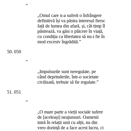
“
„Omul care n-a suferit o înfrângere
definitivă își va păstra interesul firesc
față de lumea din afară, și, cât timp îl
păstrează, va găsi o plăcere în viață,
cu condiția ca libertatea să nu-i fie în
mod excesiv îngrădită.”
050
“
„Impulsurile sunt neregulate, pe
când deprinderile, într-o societate
civilizată, trebuie să fie regulate.”
051
“
„O mare parte a vieții sociale sufere
de [aceleași] neajunsuri. Oamenii
intră în relații unii cu alții, nu din
vreo dorință de a face acest lucru, ci