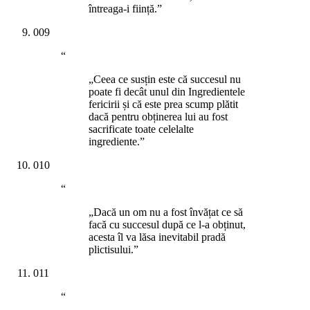
întreaga-i ființă.”
009
“
„Ceea ce susțin este că succesul nu
poate fi decât unul din Ingredientele
fericirii și că este prea scump plătit
dacă pentru obținerea lui au fost
sacrificate toate celelalte
ingrediente.”
010
“
„Dacă un om nu a fost învățat ce să
facă cu succesul după ce l-a obținut,
acesta îl va lăsa inevitabil pradă
plictisului.”
011
“