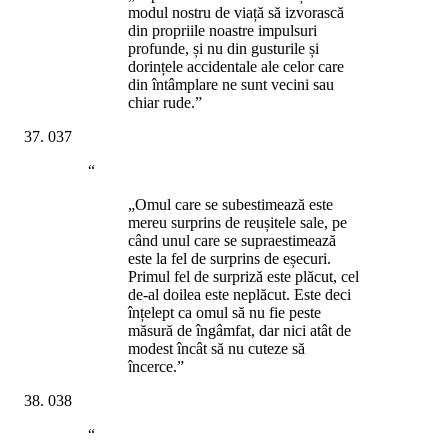
modul nostru de viață să izvorască
din propriile noastre impulsuri
profunde, și nu din gusturile și
dorințele accidentale ale celor care
din întâmplare ne sunt vecini sau
chiar rude.”
037
“
„Omul care se subestimează este
mereu surprins de reușitele sale, pe
când unul care se supraestimează
este la fel de surprins de eșecuri.
Primul fel de surpriză este plăcut, cel
de-al doilea este neplăcut. Este deci
înțelept ca omul să nu fie peste
măsură de îngâmfat, dar nici atât de
modest încât să nu cuteze să
încerce.”
038
“