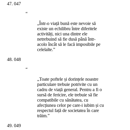
047
“
„Într-o viață bună este nevoie să
existe un echilibru între diferitele
activități, nici una dintre ele
netrebuind să fie dusă până într-
acolo încât să le facă imposibile pe
celelalte.”
048
“
„Toate poftele și dorințele noastre
particulare trebuie potrivite cu un
cadru de viață general. Pentru a fi o
sursă de fericire, ele trebuie să fie
compatibile cu sănătatea, cu
afecțiunea celor pe care-i iubim și cu
respectul față de societatea în care
trăim.”
049