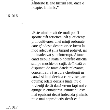
gândește la alte lucruri sau, dacă e
noapte, la nimic.”
016
“
„Este uimitor cât de mult pot fi
sporite atât fericirea, cât și eficiența
prin cultivarea unei minți ordonate,
care gândește despre orice lucru în
mod adecvat și la timpul potrivit, iar
nu inadecvat și neîntrerupt. Atunci
când trebuie luată o hotărâre dificilă
sau pe muchie de cuțit, de îndată ce
dispuneți de toate datele relevante,
concentrați-vă asupra chestiunii în
cauză și luați decizia care vi se pare
optimă; odată decizia luată, nu o
revizuiți decât dacă vreun fapt noi va
ajunge la cunoștință. Nimic nu este
mai epuizant decât indecizia și nimic
nu e mai neproductiv decât ea.”
017