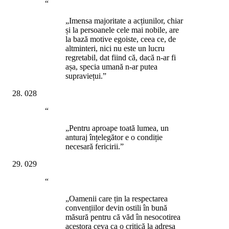
“
„Imensa majoritate a acțiunilor, chiar
și la persoanele cele mai nobile, are
la bază motive egoiste, ceea ce, de
altminteri, nici nu este un lucru
regretabil, dat fiind că, dacă n-ar fi
așa, specia umană n-ar putea
supraviețui.”
028
“
„Pentru aproape toată lumea, un
anturaj înțelegător e o condiție
necesară fericirii.”
029
“
„Oamenii care țin la respectarea
convențiilor devin ostili în bună
măsură pentru că văd în nesocotirea
acestora ceva ca o critică la adresa