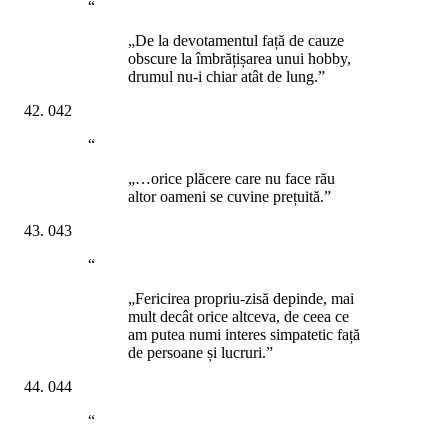
“
„De la devotamentul față de cauze
obscure la îmbrățișarea unui hobby,
drumul nu-i chiar atât de lung.”
042
“
„…orice plăcere care nu face rău
altor oameni se cuvine prețuită.”
043
“
„Fericirea propriu-zisă depinde, mai
mult decât orice altceva, de ceea ce
am putea numi interes simpatetic față
de persoane și lucruri.”
044
“