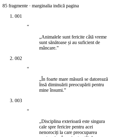
85
fragmente · marginalia indică pagina
001
“
„Animalele sunt fericite câtă vreme
sunt sănătoase și au suficient de
mâncare.”
002
“
„În foarte mare măsură se datorează
însă diminuării preocupării pentru
mine însumi.”
003
“
„Disciplina exterioară este singura
cale spre fericire pentru acei
nenorociți la care preocuparea