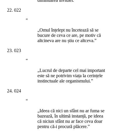
diminuarea invidiei.”
022
“
„Omul înțelept nu încetează să se
bucure de ceva ce are, pe motiv că
altcineva are nu știu ce altceva.”
023
“
„Lucrul de departe cel mai important
este să ne potrivim viața la cerințele
instinctuale ale organismului.”
024
“
„Ideea că nici un sfânt nu ar fuma se
bazează, în ultimă instanță, pe ideea
că niciun sfânt nu ar face ceva doar
pentru că-i procură plăcere.”