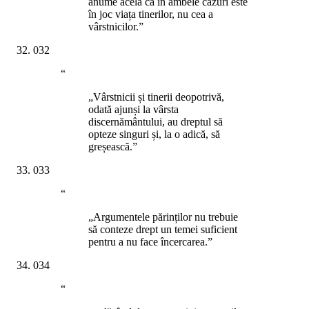
anume acela că în ambele cazuri este
în joc viața tinerilor, nu cea a
vârstnicilor.”
032
“
„Vârstnicii și tinerii deopotrivă,
odată ajunși la vârsta
discernământului, au dreptul să
opteze singuri și, la o adică, să
greșească.”
033
“
„Argumentele părinților nu trebuie
să conteze drept un temei suficient
pentru a nu face încercarea.”
034
“