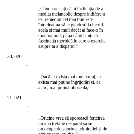
„Când constați că ai înclinația de a
medita melancolic despre indiferent
ce, remediul cel mai bun este
întotdeauna să te gândești la lucrul
acela și mai mult decât ai face-o în
mod natural, până când simți că
fascinația morbidă le care o exercita
asupra ta a dispărut.”
020
“
„Dacă ar exista mai mult curaj, ar
exista mai puține îngrijorări și, ca
atare, mai puțină oboseală;”
021
“
„Oricine vrea să sporească fericirea
umană trebuie neapărat să se
preocupe de sporirea admirației și de