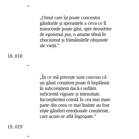
“
„Omul care își poate concentra
gândurile și speranțele a ceva ce îl
transcende poate găsi, spre deosebire
de egoismul pur, o anume tihnă în
zbuciumul și frământările obișnuite
ale vieții.”
018
“
„În ce mă privește sunt convins că
un gând conștient poate fi împlântat
în subconștient dacă-i suflăm
suficientă vigoare și intensitate.
Inconștientul constă în cea mai mare
parte din ceea ce mai înainte au fost
niște gânduri emoționale conștiente,
care acum se află îngropate.”
019
“