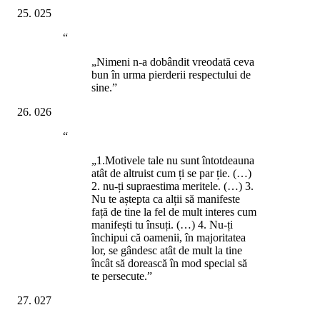
025
“
„Nimeni n-a dobândit vreodată ceva
bun în urma pierderii respectului de
sine.”
026
“
„1.Motivele tale nu sunt întotdeauna
atât de altruist cum ți se par ție. (…)
2. nu-ți supraestima meritele. (…) 3.
Nu te aștepta ca alții să manifeste
față de tine la fel de mult interes cum
manifești tu însuți. (…) 4. Nu-ți
închipui că oamenii, în majoritatea
lor, se gândesc atât de mult la tine
încât să dorească în mod special să
te persecute.”
027