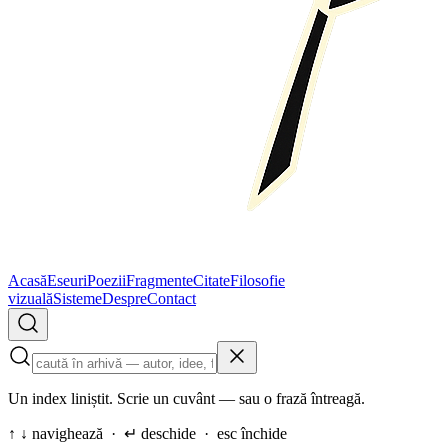
Acasă
Eseuri
Poezii
Fragmente
Citate
Filosofie
vizuală
Sisteme
Despre
Contact
Un index liniștit. Scrie un cuvânt — sau o frază întreagă.
↑ ↓ navighează · ↵ deschide · esc închide