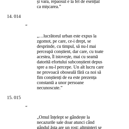
și vara, repaosul e la fel de esențial
ca mișcarea.”
014
“
„…lucrătorul urban este expus la
zgomot, pe care, ce-i drept, se
desprinde, cu timpul, să nu-l mai
perceapă conștient, dar care, cu toate
acestea, îl istovește, mai cu seamă
datorită efortului subconștient depus
spre a nu-l percepe. Un alt lucru care
ne provoacă oboseală fără ca noi să
fim conștienți de ea este prezența
constantă a unor persoane
necunoscute.”
015
“
„Omul înțelept se gândește la
necazurile sale doar atunci când
gândul ăsta are un rost; altminteri se