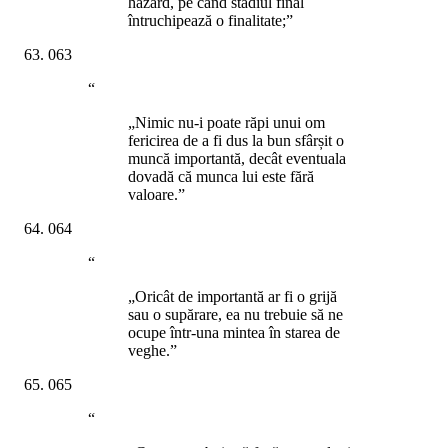
hazard, pe când stadiul final
întruchipează o finalitate;”
063
“
„Nimic nu-i poate răpi unui om
fericirea de a fi dus la bun sfârșit o
muncă importantă, decât eventuala
dovadă că munca lui este fără
valoare.”
064
“
„Oricât de importantă ar fi o grijă
sau o supărare, ea nu trebuie să ne
ocupe într-una mintea în starea de
veghe.”
065
“