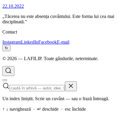
22.10.2022
„Tăcerea nu este absența cuvântului. Este forma lui cea mai
disciplinată.”
Contact
Instagram
LinkedIn
Facebook
E-mail
↻
©
2026
— LAFILIP. Toate gândurile, neterminate.
Un index liniștit. Scrie un cuvânt — sau o frază întreagă.
↑ ↓ navighează · ↵ deschide · esc închide