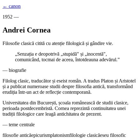
← canon
1952 —
Andrei Cornea
Filosofie clasică citită cu atenție filologică și gândire vie.
„
Senzația e deopotrivă „stupidă" și „inocentă",
comunicând, tocmai de aceea, întotdeauna adevărul.
”
— biografie
Filolog clasic, traducător și eseist român. A tradus Platon și Aristotel
și a publicat numeroase studii despre filosofia antică, transformând
erudiția într-un act de reflecție contemporană.
Universitatea din București, școala românească de studii clasice,
perioada postdecembristă. Cornea reprezintă continuitatea unei
tradiții filologice care leagă antichitatea de prezent.
— teme centrale
filosofie antică
epicurism
platonism
filologie clasică
eseu filosofic