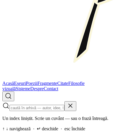
Acasă
Eseuri
Poezii
Fragmente
Citate
Filosofie
vizuală
Sisteme
Despre
Contact
Un index liniștit. Scrie un cuvânt — sau o frază întreagă.
↑ ↓ navighează · ↵ deschide · esc închide