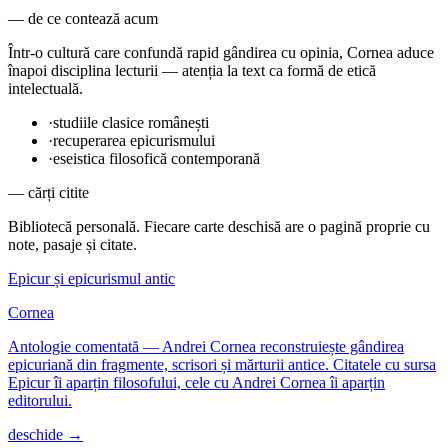
— de ce contează acum
Într-o cultură care confundă rapid gândirea cu opinia, Cornea aduce
înapoi disciplina lecturii — atenția la text ca formă de etică
intelectuală.
·
studiile clasice românești
·
recuperarea epicurismului
·
eseistica filosofică contemporană
— cărți citite
Bibliotecă personală. Fiecare carte deschisă are o pagină proprie cu
note, pasaje și citate.
Epicur și epicurismul antic
Cornea
Antologie comentată — Andrei Cornea reconstruiește gândirea
epicuriană din fragmente, scrisori și mărturii antice. Citatele cu sursa
Epicur îi aparțin filosofului, cele cu Andrei Cornea îi aparțin
editorului.
deschide →