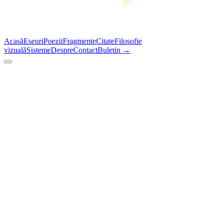
Acasă
Eseuri
Poezii
Fragmente
Citate
Filosofie
vizuală
Sisteme
Despre
Contact
Buletin →