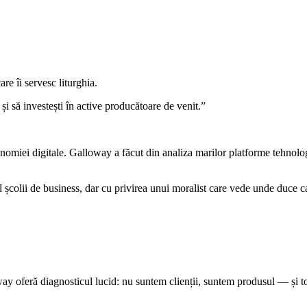
re îi servesc liturghia.
 și să investești în active producătoare de venit.
”
onomiei digitale. Galloway a făcut din analiza marilor platforme tehn
școlii de business, dar cu privirea unui moralist care vede unde duce cap
way oferă diagnosticul lucid: nu suntem clienții, suntem produsul — și t