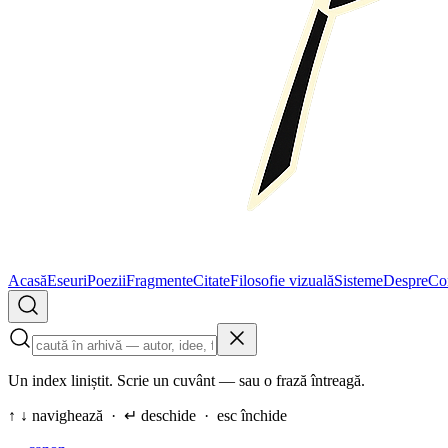
Acasă
Eseuri
Poezii
Fragmente
Citate
Filosofie vizuală
Sisteme
Despre
Co
Un index liniștit. Scrie un cuvânt — sau o frază întreagă.
↑ ↓ navighează · ↵ deschide · esc închide