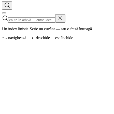
Un index liniștit. Scrie un cuvânt — sau o frază întreagă.
↑ ↓ navighează · ↵ deschide · esc închide