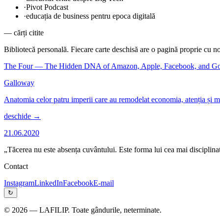
·
Pivot Podcast
·
educația de business pentru epoca digitală
— cărți citite
Bibliotecă personală. Fiecare carte deschisă are o pagină proprie cu not
The Four — The Hidden DNA of Amazon, Apple, Facebook, and G
Galloway
Anatomia celor patru imperii care au remodelat economia, atenția și mo
deschide →
21.06.2020
„Tăcerea nu este absența cuvântului. Este forma lui cea mai disciplina
Contact
Instagram
LinkedIn
Facebook
E-mail
↻
©
2026
— LAFILIP. Toate gândurile, neterminate.