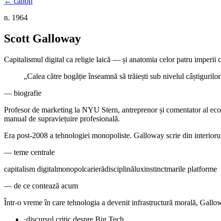
← canon
n. 1964
Scott Galloway
Capitalismul digital ca religie laică — și anatomia celor patru imperii ca
„
Calea către bogăție înseamnă să trăiești sub nivelul câștigurilor
— biografie
Profesor de marketing la NYU Stern, antreprenor și comentator al ec
manual de supraviețuire profesională.
Era post-2008 a tehnologiei monopoliste. Galloway scrie din interiorul 
— teme centrale
capitalism digital
monopol
carieră
disciplină
lux
instinct
marile platforme
— de ce contează acum
Într-o vreme în care tehnologia a devenit infrastructură morală, Gallo
·
discursul critic despre Big Tech