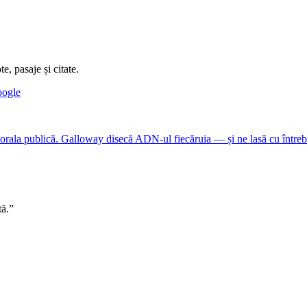
e, pasaje și citate.
oogle
rala publică. Galloway disecă ADN-ul fiecăruia — și ne lasă cu întrebar
tă.”