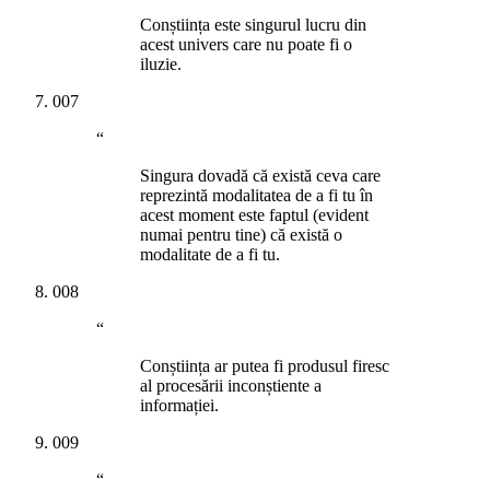
Conștiința este singurul lucru din
acest univers care nu poate fi o
iluzie.
007
“
Singura dovadă că există ceva care
reprezintă modalitatea de a fi tu în
acest moment este faptul (evident
numai pentru tine) că există o
modalitate de a fi tu.
008
“
Conștiința ar putea fi produsul firesc
al procesării inconștiente a
informației.
009
“