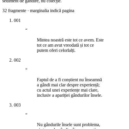
sediment de gândire, nu colecție.
32
fragmente · marginalia indică pagina
001
“
Mintea noastră este tot ce avem. Este
tot ce am avut vreodată și tot ce
putem oferi celorlalți.
002
“
Faptul de a fi conștient nu înseamnă
a gândi mai clar despre experiență;
cu actul unei experiențe mai clare,
inclusiv a apariției gândurilor însele.
003
“
Nu gândurile însele sunt problema,