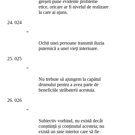
greșeli pune evidente probleme
etice, oricare ar fi nivelul de realizare
la care ai ajuns.
024
“
Ochii unei persoane transmit iluzia
puternică a unei vieți interioare.
025
“
Nu trebuie să ajungem la capătul
drumului pentru a avea parte de
beneficiile străbaterii acestuia.
026
“
Subiectiv vorbind, nu există decât
conștiință și conținutul acesteia; nu
există un sine interior care să fie