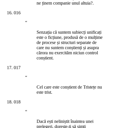
ne ținem companie unul altuia?.
016
“
Senzația că suntem subiecți unificați
este o ficțiune, produsă de o mulțime
de procese și structuri separate de
care nu suntem conștienți și asupra
cărora nu exercităm niciun control
conștient.
017
“
Cel care este conștient de Tristețe nu
este trist.
018
“
Dacă ești neliniștit înaintea unei
prelegeri, dorește-ți să simți