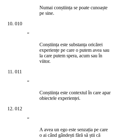
Numai conștiința se poate cunoaște
pe sine.
010
“
Conștiința este substanța oricărei
experiențe pe care o putem avea sau
la care putem spera, acum sau în
viitor.
011
“
Conștiința este contextul în care apar
obiectele experienței.
012
“
A avea un ego este senzația pe care
o ai când gândești fără să știi că