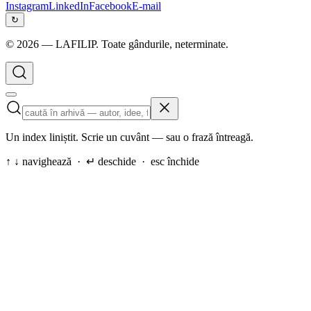
Instagram
LinkedIn
Facebook
E-mail
↻
©
2026
— LAFILIP. Toate gândurile, neterminate.
Un index liniștit. Scrie un cuvânt — sau o frază întreagă.
↑ ↓ navighează · ↵ deschide · esc închide