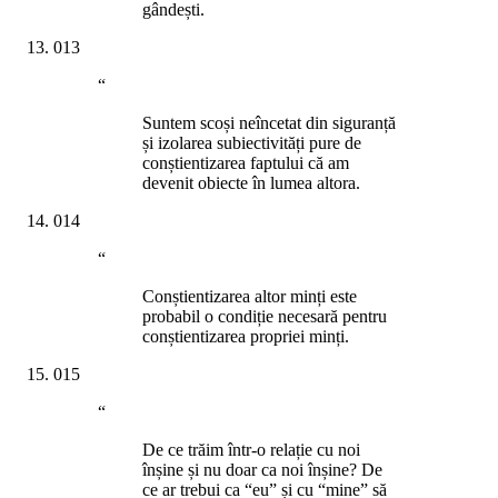
gândești.
013
“
Suntem scoși neîncetat din siguranță
și izolarea subiectivități pure de
conștientizarea faptului că am
devenit obiecte în lumea altora.
014
“
Conștientizarea altor minți este
probabil o condiție necesară pentru
conștientizarea propriei minți.
015
“
De ce trăim într-o relație cu noi
înșine și nu doar ca noi înșine? De
ce ar trebui ca “eu” și cu “mine” să