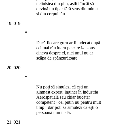
neliniștea din plin, astfel încât să
devină un tipar fără sens din mintea
și din corpul tău.
019
“
Dacă fiecare guru ar fi judecat după
cel mai rău lucru pe care l-a spus
cineva despre el, nici unul nu ar
scăpa de spânzurătoare.
020
“
Nu poți să simulezi că ești un
gimnast expert, inginer în industria
Aerospațială sau chiar bucătar
competent - cel puțin nu pentru mult
timp - dar poți să simulezi că ești o
persoană iluminată.
021