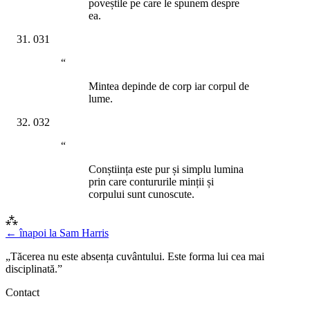
poveștile pe care le spunem despre
ea.
031
“
Mintea depinde de corp iar corpul de
lume.
032
“
Conștiința este pur și simplu lumina
prin care contururile minții și
corpului sunt cunoscute.
⁂
← înapoi la
Sam Harris
„Tăcerea nu este absența cuvântului. Este forma lui cea mai
disciplinată.”
Contact