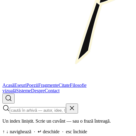
Acasă
Eseuri
Poezii
Fragmente
Citate
Filosofie
vizuală
Sisteme
Despre
Contact
Un index liniștit. Scrie un cuvânt — sau o frază întreagă.
↑ ↓ navighează · ↵ deschide · esc închide