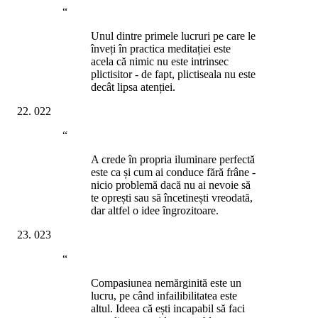
“
Unul dintre primele lucruri pe care le
înveți în practica meditației este
acela că nimic nu este intrinsec
plictisitor - de fapt, plictiseala nu este
decât lipsa atenției.
022
“
A crede în propria iluminare perfectă
este ca și cum ai conduce fără frâne -
nicio problemă dacă nu ai nevoie să
te oprești sau să încetinești vreodată,
dar altfel o idee îngrozitoare.
023
“
Compasiunea nemărginită este un
lucru, pe când infailibilitatea este
altul. Ideea că ești incapabil să faci