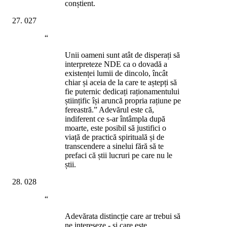
conștient.
027
“
Unii oameni sunt atât de disperați să
interpreteze NDE ca o dovadă a
existenței lumii de dincolo, încât
chiar și aceia de la care te aștepți să
fie puternic dedicați raționamentului
științific își aruncă propria rațiune pe
fereastră.” Adevărul este că,
indiferent ce s-ar întâmpla după
moarte, este posibil să justifici o
viață de practică spirituală și de
transcendere a sinelui fără să te
prefaci că știi lucruri pe care nu le
știi.
028
“
Adevărata distincție care ar trebui să
ne intereseze - și care este