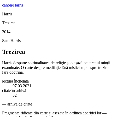
canon
/
Harris
Harris
Trezirea
2014
Sam Harris
Trezirea
Harris desparte spiritualitatea de religie și o așază pe terenul minții
examinate. O carte despre meditație fără misticism, despre trezire
fără doctrină.
lectură încheiată
07.03.2021
citate în arhivă
32
— arhiva de citate
Fragmente ridicate din carte și așezate în ordinea apariției lor —