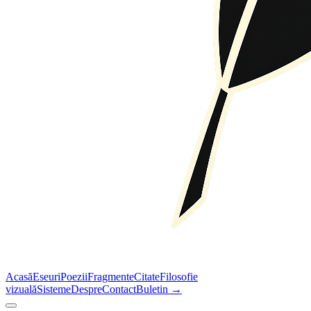
Acasă
Eseuri
Poezii
Fragmente
Citate
Filosofie
vizuală
Sisteme
Despre
Contact
Buletin →