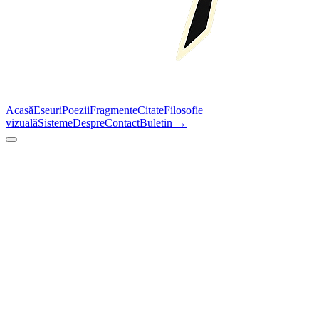
Acasă
Eseuri
Poezii
Fragmente
Citate
Filosofie
vizuală
Sisteme
Despre
Contact
Buletin →