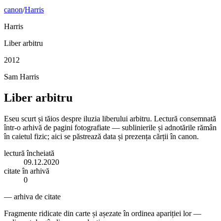
canon
/
Harris
Harris
Liber arbitru
2012
Sam Harris
Liber arbitru
Eseu scurt și tăios despre iluzia liberului arbitru. Lectură consemnată
într-o arhivă de pagini fotografiate — sublinierile și adnotările rămân
în caietul fizic; aici se păstrează data și prezența cărții în canon.
lectură încheiată
09.12.2020
citate în arhivă
0
— arhiva de citate
Fragmente ridicate din carte și așezate în ordinea apariției lor —