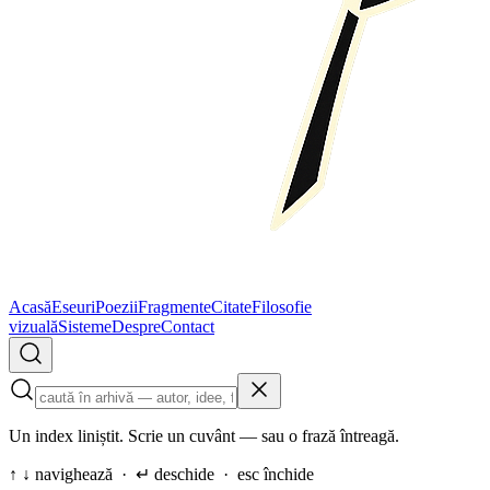
Acasă
Eseuri
Poezii
Fragmente
Citate
Filosofie
vizuală
Sisteme
Despre
Contact
Un index liniștit. Scrie un cuvânt — sau o frază întreagă.
↑ ↓ navighează · ↵ deschide · esc închide