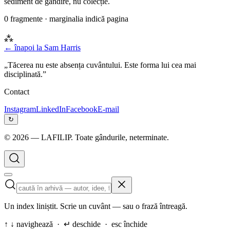
sediment de gândire, nu colecție.
0
fragmente · marginalia indică pagina
⁂
← înapoi la
Sam Harris
„Tăcerea nu este absența cuvântului. Este forma lui cea mai
disciplinată.”
Contact
Instagram
LinkedIn
Facebook
E-mail
↻
©
2026
— LAFILIP. Toate gândurile, neterminate.
Un index liniștit. Scrie un cuvânt — sau o frază întreagă.
↑ ↓ navighează · ↵ deschide · esc închide