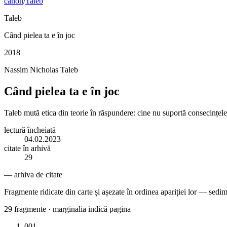
canon
/
Taleb
Taleb
Când pielea ta e în joc
2018
Nassim Nicholas Taleb
Când pielea ta e în joc
Taleb mută etica din teorie în răspundere: cine nu suportă consecințele 
lectură încheiată
04.02.2023
citate în arhivă
29
— arhiva de citate
Fragmente ridicate din carte și așezate în ordinea apariției lor — sedim
29
fragmente · marginalia indică pagina
001