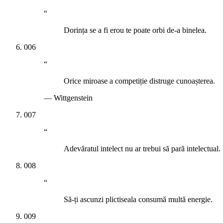
“
Dorința se a fi erou te poate orbi de-a binelea.
006
“
Orice miroase a competiție distruge cunoașterea.
—
Wittgenstein
007
“
Adevăratul intelect nu ar trebui să pară intelectual.
008
“
Să-ți ascunzi plictiseala consumă multă energie.
009