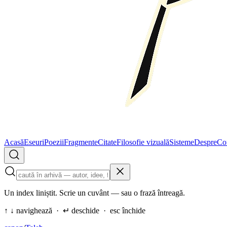
Acasă
Eseuri
Poezii
Fragmente
Citate
Filosofie vizuală
Sisteme
Despre
Co
Un index liniștit. Scrie un cuvânt — sau o frază întreagă.
↑ ↓ navighează · ↵ deschide · esc închide