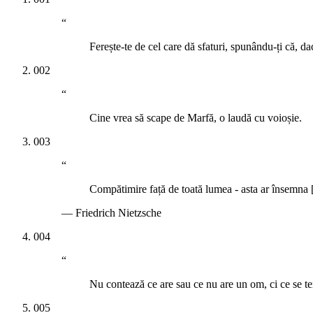
“
Ferește-te de cel care dă sfaturi, spunându-ți că, dac
002
“
Cine vrea să scape de Marfă, o laudă cu voioșie.
003
“
Compătimire față de toată lumea - asta ar însemna [..
—
Friedrich Nietzsche
004
“
Nu contează ce are sau ce nu are un om, ci ce se te
005