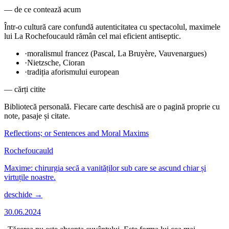
— de ce contează acum
Într-o cultură care confundă autenticitatea cu spectacolul, maximele
lui La Rochefoucauld rămân cel mai eficient antiseptic.
·
moralismul francez (Pascal, La Bruyère, Vauvenargues)
·
Nietzsche, Cioran
·
tradiția aforismului european
— cărți citite
Bibliotecă personală. Fiecare carte deschisă are o pagină proprie cu
note, pasaje și citate.
Reflections; or Sentences and Moral Maxims
Rochefoucauld
Maxime: chirurgia secă a vanităților sub care se ascund chiar și
virtuțile noastre.
deschide →
30.06.2024