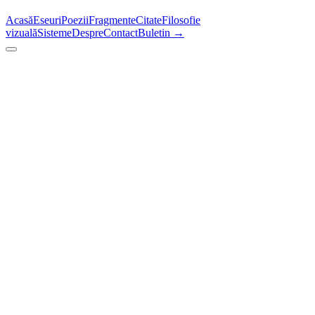
Acasă
Eseuri
Poezii
Fragmente
Citate
Filosofie
vizuală
Sisteme
Despre
Contact
Buletin →