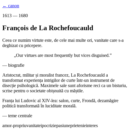
← canon
1613 — 1680
François de La Rochefoucauld
Ceea ce numim virtute este, de cele mai multe ori, vanitate care s-a
deghizat cu pricepere.
„
Our virtues are most frequently but vices disguised.
”
— biografie
Aristocrat, militar și moralist francez, La Rochefoucauld a
transformat experiența intrigilor de curte într-un instrument de
disecție psihologică. Maximele sale sunt aforisme reci ca un bisturiu,
scrise pentru o societate obișnuită cu măștile.
Franța lui Ludovic al XIV-lea: salon, curte, Frondă, dezamăgire
politică transformată în luciditate morală.
— teme centrale
amor-propriu
vanitate
ipocrizie
pasiune
prietenie
interes