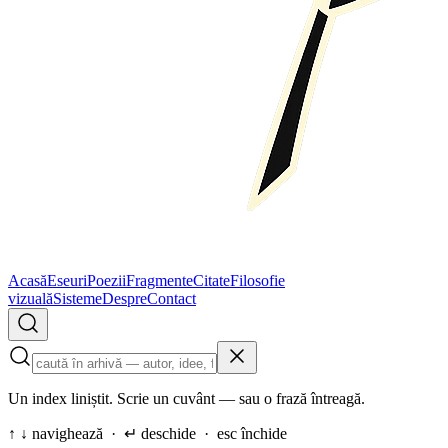
Acasă
Eseuri
Poezii
Fragmente
Citate
Filosofie
vizuală
Sisteme
Despre
Contact
Un index liniștit. Scrie un cuvânt — sau o frază întreagă.
↑ ↓ navighează · ↵ deschide · esc închide