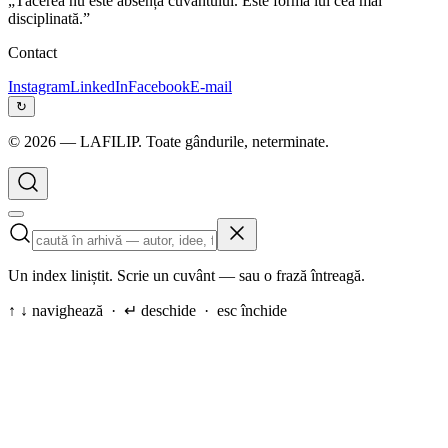
„Tăcerea nu este absența cuvântului. Este forma lui cea mai
disciplinată.”
Contact
Instagram
LinkedIn
Facebook
E-mail
↻
©
2026
— LAFILIP. Toate gândurile, neterminate.
Un index liniștit. Scrie un cuvânt — sau o frază întreagă.
↑ ↓ navighează · ↵ deschide · esc închide